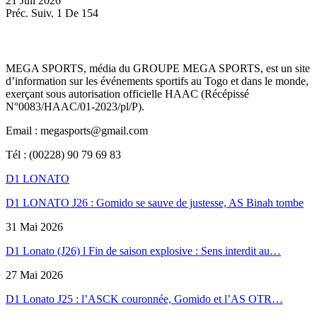
21 Juil 2026
Préc.
Suiv.
1 De 154
MEGA SPORTS, média du GROUPE MEGA SPORTS, est un site
d’information sur les événements sportifs au Togo et dans le monde,
exerçant sous autorisation officielle HAAC (Récépissé
N°0083/HAAC/01-2023/pl/P).
Email : megasports@gmail.com
Tél : (00228) 90 79 69 83
D1 LONATO
D1 LONATO J26 : Gomido se sauve de justesse, AS Binah tombe
31 Mai 2026
D1 Lonato (J26) l Fin de saison explosive : Sens interdit au…
27 Mai 2026
D1 Lonato J25 : l’ASCK couronnée, Gomido et l’AS OTR…