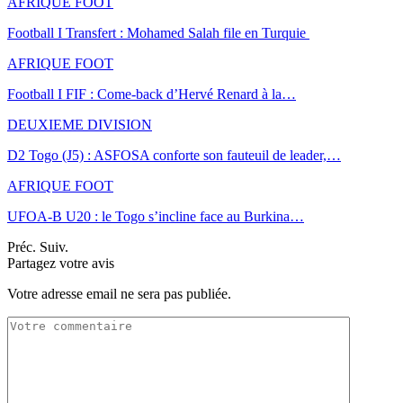
AFRIQUE FOOT
Football I Transfert : Mohamed Salah file en Turquie
AFRIQUE FOOT
Football I FIF : Come-back d’Hervé Renard à la…
DEUXIEME DIVISION
D2 Togo (J5) : ASFOSA conforte son fauteuil de leader,…
AFRIQUE FOOT
UFOA-B U20 : le Togo s’incline face au Burkina…
Préc.
Suiv.
Partagez votre avis
Votre adresse email ne sera pas publiée.