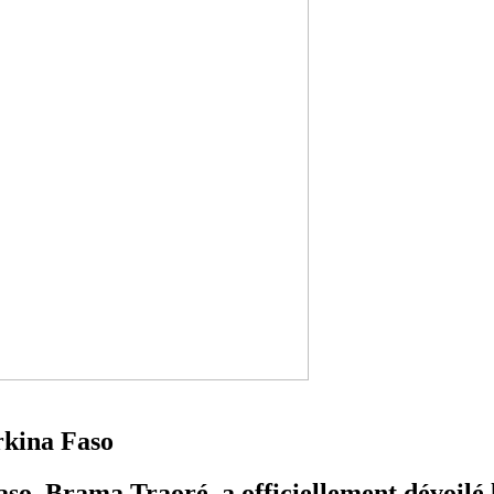
rkina Faso
so, Brama Traoré, a officiellement dévoilé l