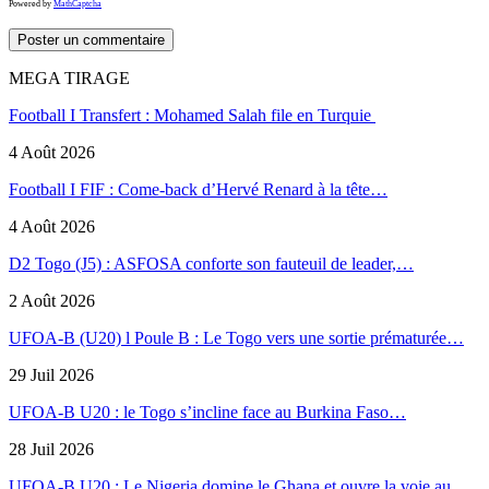
Powered by
MathCaptcha
MEGA TIRAGE
Football I Transfert : Mohamed Salah file en Turquie
4 Août 2026
Football I FIF : Come-back d’Hervé Renard à la tête…
4 Août 2026
D2 Togo (J5) : ASFOSA conforte son fauteuil de leader,…
2 Août 2026
UFOA-B (U20) l Poule B : Le Togo vers une sortie prématurée…
29 Juil 2026
UFOA-B U20 : le Togo s’incline face au Burkina Faso…
28 Juil 2026
UFOA-B U20 : Le Nigeria domine le Ghana et ouvre la voie au…