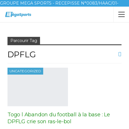
GROUPE MEGA SPORTS - RECEPISSE N°0083/HAAC/01-
2023/pl/P
Accueil
DPFLG
Parcourir Tag
DPFLG
UNCATEGORIZED
Togo l Abandon du football à la base : Le
DPFLG crie son ras-le-bol