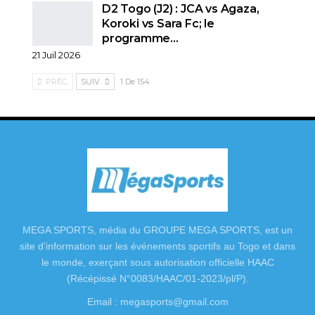
D2 Togo (J2) : JCA vs Agaza,
Koroki vs Sara Fc; le
programme…
21 Juil 2026
PRÉC.
SUIV.
1 De 154
MEGA SPORTS, média du GROUPE MEGA SPORTS, est un
site d’information sur les événements sportifs au Togo et dans
le monde, exerçant sous autorisation officielle HAAC
(Récépissé N°0083/HAAC/01-2023/pl/P).
Email : megasports@gmail.com