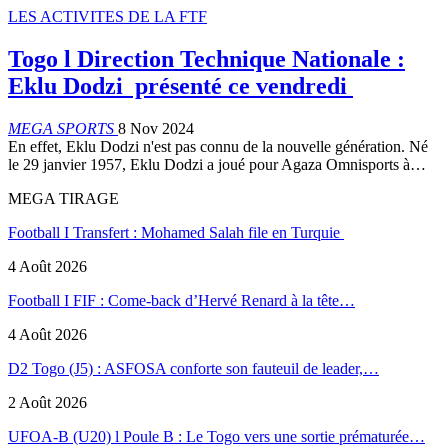
LES ACTIVITES DE LA FTF
Togo l Direction Technique Nationale :
Eklu Dodzi présenté ce vendredi
MEGA SPORTS
8 Nov 2024
En effet, Eklu Dodzi n'est pas connu de la nouvelle génération. Né
le 29 janvier 1957, Eklu Dodzi a joué pour Agaza Omnisports à…
MEGA TIRAGE
Football I Transfert : Mohamed Salah file en Turquie
4 Août 2026
Football I FIF : Come-back d’Hervé Renard à la tête…
4 Août 2026
D2 Togo (J5) : ASFOSA conforte son fauteuil de leader,…
2 Août 2026
UFOA-B (U20) l Poule B : Le Togo vers une sortie prématurée…