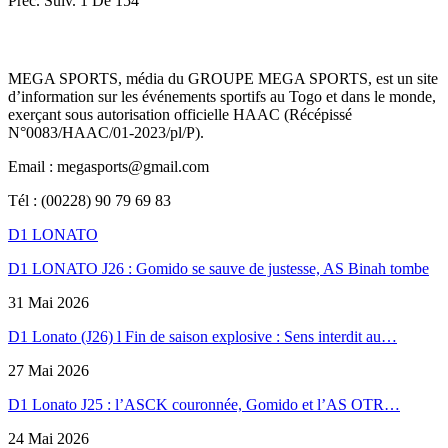
Préc.
Suiv.
1 De 154
MEGA SPORTS, média du GROUPE MEGA SPORTS, est un site
d’information sur les événements sportifs au Togo et dans le monde,
exerçant sous autorisation officielle HAAC (Récépissé
N°0083/HAAC/01-2023/pl/P).
Email : megasports@gmail.com
Tél : (00228) 90 79 69 83
D1 LONATO
D1 LONATO J26 : Gomido se sauve de justesse, AS Binah tombe
31 Mai 2026
D1 Lonato (J26) l Fin de saison explosive : Sens interdit au…
27 Mai 2026
D1 Lonato J25 : l’ASCK couronnée, Gomido et l’AS OTR…
24 Mai 2026