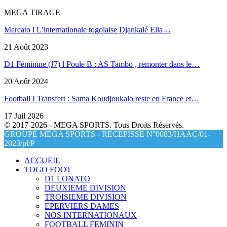
MEGA TIRAGE
Mercato l L’internationale togolaise Djankalé Ella…
21 Août 2023
D1 Féminine (J7) l Poule B : AS Tambo , remonter dans le…
20 Août 2024
Football I Transfert : Sama Koudjoukalo reste en France et…
17 Juil 2026
© 2017-2026 - MEGA SPORTS. Tous Droits Réservés.
GROUPE MEGA SPORTS - RECEPISSE N°0083/HAAC/01-
2023/pl/P
ACCUEIL
TOGO FOOT
D1 LONATO
DEUXIEME DIVISION
TROISIEME DIVISION
EPERVIERS DAMES
NOS INTERNATIONAUX
FOOTBALL FEMININ