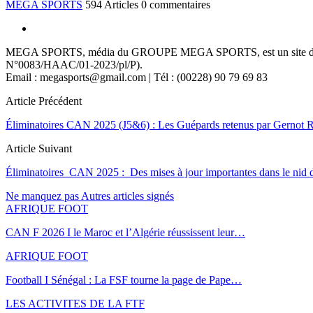
MEGA SPORTS
594 Articles
0 commentaires
MEGA SPORTS, média du GROUPE MEGA SPORTS, est un site d’informa
N°0083/HAAC/01-2023/pl/P).
Email : megasports@gmail.com | Tél : (00228) 90 79 69 83
Article Précédent
Éliminatoires CAN 2025 (J5&6) : Les Guépards retenus par Gernot 
Article Suivant
Éliminatoires CAN 2025 : Des mises à jour importantes dans le nid 
Ne manquez pas
Autres articles signés
AFRIQUE FOOT
CAN F 2026 I le Maroc et l’Algérie réussissent leur…
AFRIQUE FOOT
Football I Sénégal : La FSF tourne la page de Pape…
LES ACTIVITES DE LA FTF