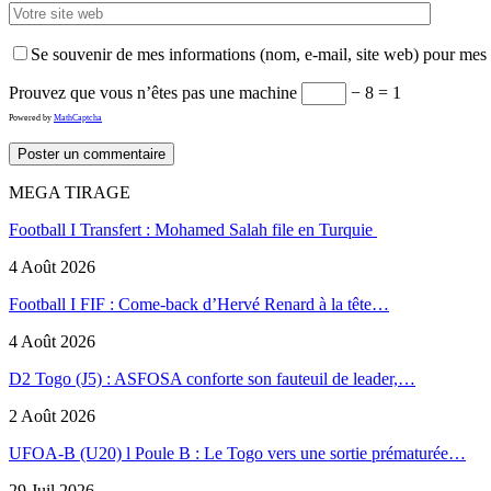
Se souvenir de mes informations (nom, e-mail, site web) pour mes
Prouvez que vous n’êtes pas une machine
− 8 = 1
Powered by
MathCaptcha
MEGA TIRAGE
Football I Transfert : Mohamed Salah file en Turquie
4 Août 2026
Football I FIF : Come-back d’Hervé Renard à la tête…
4 Août 2026
D2 Togo (J5) : ASFOSA conforte son fauteuil de leader,…
2 Août 2026
UFOA-B (U20) l Poule B : Le Togo vers une sortie prématurée…
29 Juil 2026