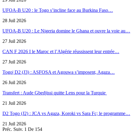
UFOA-B U20 : le Togo s’incline face au Burkina Faso…
28 Juil 2026
UFOA-B U20 : Le Nigeria domine le Ghana et ouvre la voie au…
27 Juil 2026
CAN F 2026 I le Maroc et l’Algérie réussissent leur entrée…
27 Juil 2026
Togo| D2 (J3) : ASFOSA et Agouwa s’imposent, Agaza…
26 Juil 2026
Transfert : Aude Gbedjissi quitte Lens pour la Turquie
21 Juil 2026
D2 Togo (J2) : JCA vs Agaza, Koroki vs Sara Fc; le programme…
21 Juil 2026
Préc.
Suiv.
1 De 154