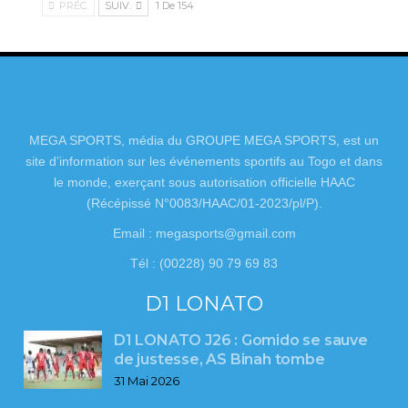
PRÉC.
SUIV.
1 De 154
MEGA SPORTS, média du GROUPE MEGA SPORTS, est un
site d’information sur les événements sportifs au Togo et dans
le monde, exerçant sous autorisation officielle HAAC
(Récépissé N°0083/HAAC/01-2023/pl/P).
Email : megasports@gmail.com
Tél : (00228) 90 79 69 83
D1 LONATO
D1 LONATO J26 : Gomido se sauve
de justesse, AS Binah tombe
31 Mai 2026