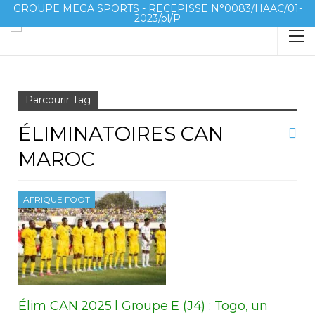
GROUPE MEGA SPORTS - RECEPISSE N°0083/HAAC/01-
2023/pl/P
Accueil
Éliminatoires CAN Maroc
Parcourir Tag
ÉLIMINATOIRES CAN
MAROC
AFRIQUE FOOT
Élim CAN 2025 l Groupe E (J4) : Togo, un