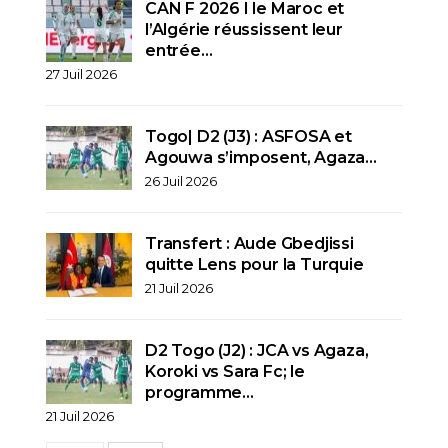
CAN F 2026 I le Maroc et
l’Algérie réussissent leur
entrée…
27 Juil 2026
Togo| D2 (J3) : ASFOSA et
Agouwa s’imposent, Agaza…
26 Juil 2026
Transfert : Aude Gbedjissi
quitte Lens pour la Turquie
21 Juil 2026
D2 Togo (J2) : JCA vs Agaza,
Koroki vs Sara Fc; le
programme…
21 Juil 2026