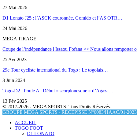
27 Mai 2026
D1 Lonato J25 : l’ASCK couronnée, Gomido et l’AS OTR…
24 Mai 2026
MEGA TIRAGE
Coupe de l’indépendance l Issaou Fofana << Nous allons remporter c
25 Avr 2023
29e Tour cycliste international du Togo : Le togolais…
3 Juin 2024
Togo-D2 l Poule A : Début « scorpionesque » d’Agaza…
13 Fév 2025
© 2017-2026 - MEGA SPORTS. Tous Droits Réservés.
GROUPE MEGA SPORTS - RECEPISSE N°0083/HAAC/01-2023/
ACCUEIL
TOGO FOOT
D1 LONATO