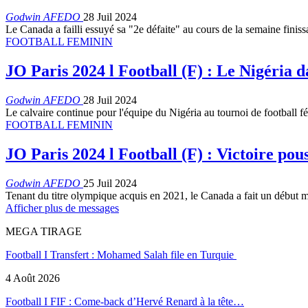
Godwin AFEDO
28 Juil 2024
Le Canada a failli essuyé sa "2e défaite" au cours de la semaine finis
FOOTBALL FEMININ
JO Paris 2024 l Football (F) : Le Nigéria d
Godwin AFEDO
28 Juil 2024
Le calvaire continue pour l'équipe du Nigéria au tournoi de footbal
FOOTBALL FEMININ
JO Paris 2024 l Football (F) : Victoire po
Godwin AFEDO
25 Juil 2024
Tenant du titre olympique acquis en 2021, le Canada a fait un début 
Afficher plus de messages
MEGA TIRAGE
Football I Transfert : Mohamed Salah file en Turquie
4 Août 2026
Football I FIF : Come-back d’Hervé Renard à la tête…