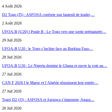
4 Août 2026
D2 Togo (J5) : ASFOSA conforte son fauteuil de leader,…
2 Août 2026
UFOA-B (U20) l Poule B : Le Togo vers une sortie prématurée…
29 Juil 2026
UFOA-B U20 : le Togo s’incline face au Burkina Faso…
28 Juil 2026
UFOA-B U20 : Le Nigeria domine le Ghana et ouvre la voie au…
27 Juil 2026
CAN F 2026 I le Maroc et l’Algérie réussissent leur entrée…
27 Juil 2026
Togo| D2 (J3) : ASFOSA et Agouwa s’imposent, Agaza…
26 Juil 2026