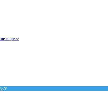
ette coupe>>
pl/P