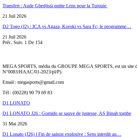
Transfert : Aude Gbedjissi quitte Lens pour la Turquie
21 Juil 2026
D2 Togo (J2) : JCA vs Agaza, Koroki vs Sara Fc; le programme…
21 Juil 2026
Préc.
Suiv.
1 De 154
MEGA SPORTS, média du GROUPE MEGA SPORTS, est un site d’informa
N°0083/HAAC/01-2023/pl/P).
Email : megasports@gmail.com
Tél : (00228) 90 79 69 83
D1 LONATO
D1 LONATO J26 : Gomido se sauve de justesse, AS Binah tombe
31 Mai 2026
D1 Lonato (J26) l Fin de saison explosive : Sens interdit au…