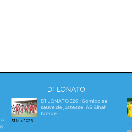
D1 LONATO
D1 LONATO J26 : Gomido se
sauve de justesse, AS Binah
tombe
st
31 Mai 2026
go