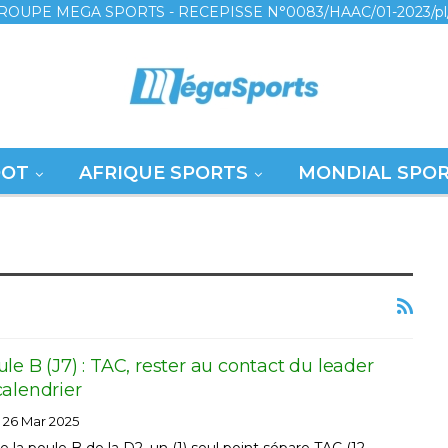
ROUPE MEGA SPORTS - RECEPISSE N°0083/HAAC/01-2023/pl
OOT
AFRIQUE SPORTS
MONDIAL SPO
le B (J7) : TAC, rester au contact du leader
alendrier
26 Mar 2025
 la poule B de la D2, un (1) seul point sépare TAC (12