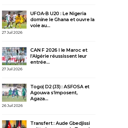
UFOA-B U20 : Le Nigeria
domine le Ghana et ouvre la
voie au…
27 Juil 2026
CAN F 2026 I le Maroc et
l’Algérie réussissent leur
entrée…
27 Juil 2026
Togo| D2 (J3) : ASFOSA et
Agouwa s’imposent,
Agaza…
26 Juil 2026
Transfert : Aude Gbedjissi