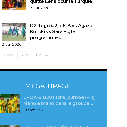
quitte Lens pour la Turquie
21 Juil 2026
D2 Togo (J2) : JCA vs Agaza,
Koroki vs Sara Fc; le
programme…
21 Juil 2026
PRÉC.
SUIV.
1 De 154
MEGA TIRAGE
UFOA-B U20 l 1ère journée (Fin) :
Mano a mano dans le groupe…
18 Oct 2024