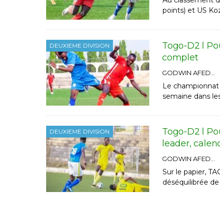
points) et US Koz
Togo-D2 l Pou
DEUXIEME DIVISION
complet
GODWIN AFEDO
Le championnat d
semaine dans les
Togo-D2 l Pou
DEUXIEME DIVISION
leader, calen
GODWIN AFEDO
Sur le papier, TA
déséquilibrée de