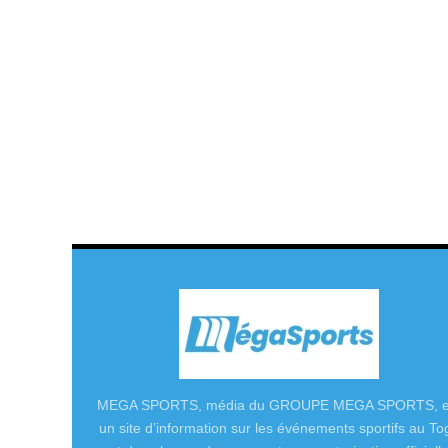
MEGA SPORTS, média du GROUPE MEGA SPORTS, e
un site d’information sur les événements sportifs au To