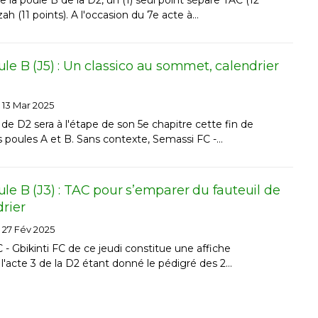
ah (11 points). A l'occasion du 7e acte à…
le B (J5) : Un classico au sommet, calendrier
13 Mar 2025
e D2 sera à l'étape de son 5e chapitre cette fin de
 poules A et B. Sans contexte, Semassi FC -…
le B (J3) : TAC pour s’emparer du fauteuil de
drier
27 Fév 2025
C - Gbikinti FC de ce jeudi constitue une affiche
 l'acte 3 de la D2 étant donné le pédigré des 2…