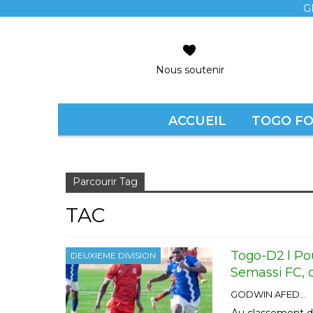
G
Nous soutenir
ACCUEIL
TOGO F
Accueil
TAC
Parcourir Tag
TAC
Togo-D2 l Pou
DEUXIEME DIVISION
Semassi FC, c
GODWIN AFEDO
Au classement de