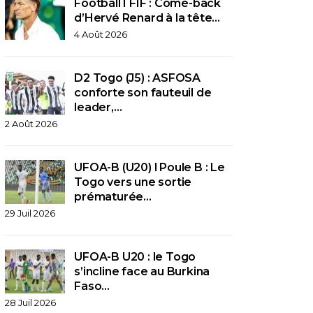
Football I FIF : Come-back
d’Hervé Renard à la tête…
4 Août 2026
D2 Togo (J5) : ASFOSA
conforte son fauteuil de
leader,…
2 Août 2026
UFOA-B (U20) l Poule B : Le
Togo vers une sortie
prématurée…
29 Juil 2026
UFOA-B U20 : le Togo
s’incline face au Burkina
Faso…
28 Juil 2026