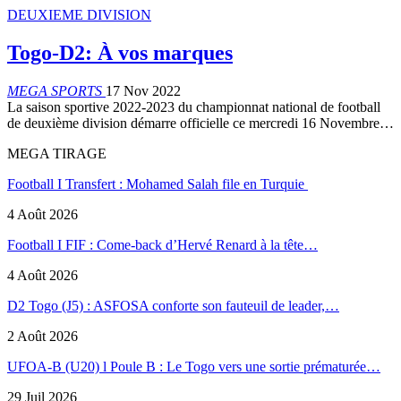
DEUXIEME DIVISION
Togo-D2: À vos marques
MEGA SPORTS
17 Nov 2022
La saison sportive 2022-2023 du championnat national de football
de deuxième division démarre officielle ce mercredi 16 Novembre…
MEGA TIRAGE
Football I Transfert : Mohamed Salah file en Turquie
4 Août 2026
Football I FIF : Come-back d’Hervé Renard à la tête…
4 Août 2026
D2 Togo (J5) : ASFOSA conforte son fauteuil de leader,…
2 Août 2026
UFOA-B (U20) l Poule B : Le Togo vers une sortie prématurée…
29 Juil 2026