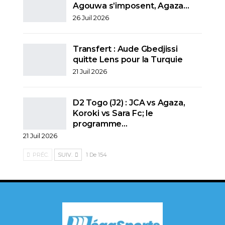
Agouwa s’imposent, Agaza…
26 Juil 2026
Transfert : Aude Gbedjissi
quitte Lens pour la Turquie
21 Juil 2026
D2 Togo (J2) : JCA vs Agaza,
Koroki vs Sara Fc; le
programme…
21 Juil 2026
PRÉC.
SUIV.
1 De 154