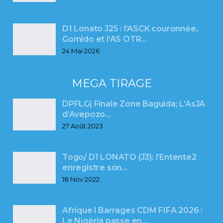
D1 Lonato J25 : l’ASCK couronnée,
Gomido et l’AS OTR…
24 Mai 2026
MEGA TIRAGE
DPFLG| Finale Zone Baguida; L’AsJA
d’Avepozo…
27 Août 2023
Togo/ D1 LONATO (J3): l’Entente2
enregistre son…
18 Nov 2022
Afrique l Barrages CDM FIFA 2026 :
Le Nigéria passe en…