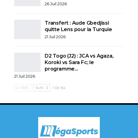
26 Juil 2026
Transfert : Aude Gbedjissi
quitte Lens pour la Turquie
21 Juil 2026
D2 Togo (J2) : JCA vs Agaza,
Koroki vs Sara Fc; le
programme…
21 Juil 2026
PRÉC.
SUIV.
1 De 154