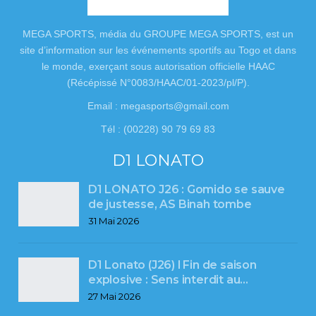
MEGA SPORTS, média du GROUPE MEGA SPORTS, est un
site d’information sur les événements sportifs au Togo et dans
le monde, exerçant sous autorisation officielle HAAC
(Récépissé N°0083/HAAC/01-2023/pl/P).
Email : megasports@gmail.com
Tél : (00228) 90 79 69 83
D1 LONATO
D1 LONATO J26 : Gomido se sauve
de justesse, AS Binah tombe
31 Mai 2026
D1 Lonato (J26) l Fin de saison
explosive : Sens interdit au…
27 Mai 2026