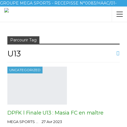
GROUPE MEGA SPORTS - RECEPISSE N°0083/HAAC/01-
2023/pl/P
Accueil
U13
Parcourir Tag
U13
UNCATEGORIZED
DPFK l Finale U13 : Masia FC en maître
MEGA SPORTS
27 Avr 2023