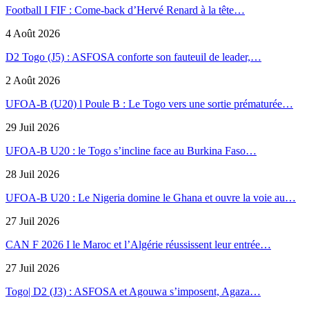
Football I FIF : Come-back d’Hervé Renard à la tête…
4 Août 2026
D2 Togo (J5) : ASFOSA conforte son fauteuil de leader,…
2 Août 2026
UFOA-B (U20) l Poule B : Le Togo vers une sortie prématurée…
29 Juil 2026
UFOA-B U20 : le Togo s’incline face au Burkina Faso…
28 Juil 2026
UFOA-B U20 : Le Nigeria domine le Ghana et ouvre la voie au…
27 Juil 2026
CAN F 2026 I le Maroc et l’Algérie réussissent leur entrée…
27 Juil 2026
Togo| D2 (J3) : ASFOSA et Agouwa s’imposent, Agaza…