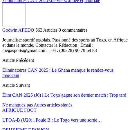
Éliminatoires CAN 2025
Éperviers
Guinée équatoriale
Godwin AFEDO
563 Articles
0 commentaires
Journaliste sportif togolais. Passionné des sports au Togo, en Afrique
et dans le monde. Contacter la Rédaction | Email :
megasports@gmail.com | Tél : (00228) 90 79 69 83
Article Précédent
Éliminatoires CAN 2025 : Le Ghana manque le rendez-vous
marocain
Article Suivant
Élim CAN 2025 (J6) l Le Togo gagne son dernier match : Trop tard
Ne manquez pas
Autres articles signés
AFRIQUE FOOT
UFOA-B (U20) l Poule B : Le Togo vers une sortie…
DEUXIEME DIVISION