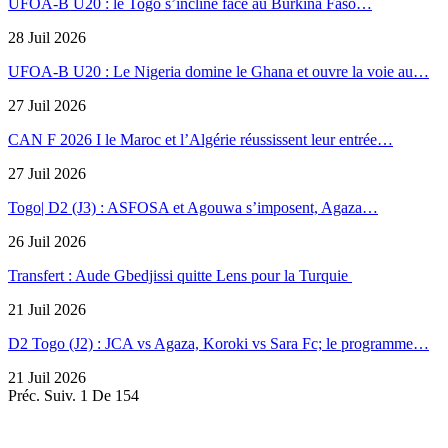
UFOA-B U20 : le Togo s’incline face au Burkina Faso…
28 Juil 2026
UFOA-B U20 : Le Nigeria domine le Ghana et ouvre la voie au…
27 Juil 2026
CAN F 2026 I le Maroc et l’Algérie réussissent leur entrée…
27 Juil 2026
Togo| D2 (J3) : ASFOSA et Agouwa s’imposent, Agaza…
26 Juil 2026
Transfert : Aude Gbedjissi quitte Lens pour la Turquie
21 Juil 2026
D2 Togo (J2) : JCA vs Agaza, Koroki vs Sara Fc; le programme…
21 Juil 2026
Préc.
Suiv.
1 De 154