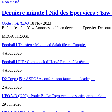
Non classé
Dernière minute l Nid des Éperviers : Ya
Godwin AFEDO
18 Nov 2023
Enfin, c'est fait. Yaw Annor est bel bien devenu un Épervier. De sourc
MEGA TIRAGE
Football I Transfert : Mohamed Salah file en Turquie
4 Août 2026
Football I FIF : Come-back d’Hervé Renard à la tête…
4 Août 2026
D2 Togo (J5) : ASFOSA conforte son fauteuil de leader,…
2 Août 2026
UFOA-B (U20) l Poule B : Le Togo vers une sortie prématurée…
29 Juil 2026