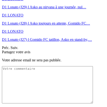
D1 Lonato (J29) l Asko au nirvana à une journée, nul…
D1 LONATO
D1 Lonato (J28) l Asko toujours en attente, Gomido FC…
D1 LONATO
D1 Lonato (J27) l Gomido FC tatillon, Asko en stand-by,…
Préc.
Suiv.
Partagez votre avis
Votre adresse email ne sera pas publiée.