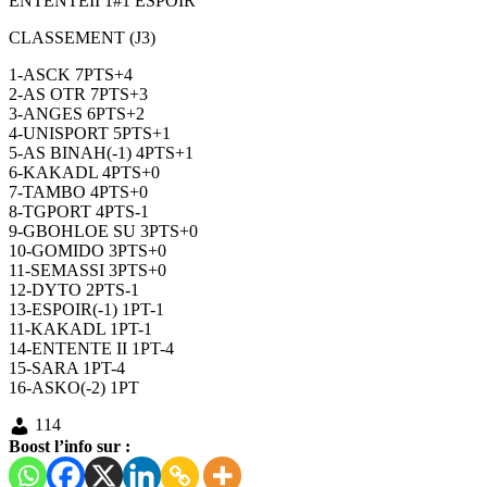
ENTENTEII 1#1 ESPOIR
CLASSEMENT (J3)
1-ASCK 7PTS+4
2-AS OTR 7PTS+3
3-ANGES 6PTS+2
4-UNISPORT 5PTS+1
5-AS BINAH(-1) 4PTS+1
6-KAKADL 4PTS+0
7-TAMBO 4PTS+0
8-TGPORT 4PTS-1
9-GBOHLOE SU 3PTS+0
10-GOMIDO 3PTS+0
11-SEMASSI 3PTS+0
12-DYTO 2PTS-1
13-ESPOIR(-1) 1PT-1
11-KAKADL 1PT-1
14-ENTENTE II 1PT-4
15-SARA 1PT-4
16-ASKO(-2) 1PT
114
Boost l’info sur :