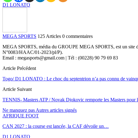
D1 LONATO
MEGA SPORTS
125 Articles
0 commentaires
MEGA SPORTS, média du GROUPE MEGA SPORTS, est un site d’informa
N°0083/HAAC/01-2023/pl/P).
Email : megasports@gmail.com | Tél : (00228) 90 79 69 83
Article Précédent
Togo/ D1 LONATO : Le choc du septentrion n’a pas connu de vainque
Article Suivant
TENNIS- Masters ATP / Novak Djokovic remporte les Masters pour la
Ne manquez pas
Autres articles signés
AFRIQUE FOOT
CAN 2027 : la course est lancée, la CAF dévoile un…
D1 LONATO