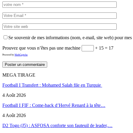
Se souvenir de mes informations (nom, e-mail, site web) pour mes
Prouvez que vous n’êtes pas une machine
+ 15 = 17
Powered by
MathCaptcha
MEGA TIRAGE
Football I Transfert : Mohamed Salah file en Turquie
4 Août 2026
Football I FIF : Come-back d’Hervé Renard à la tête…
4 Août 2026
D2 Togo (J5) : ASFOSA conforte son fauteuil de leader,…