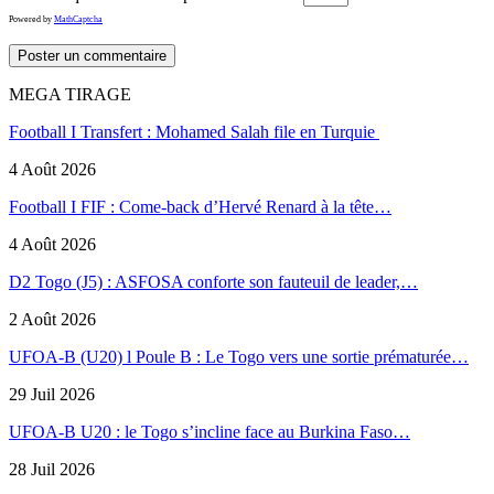
Powered by
MathCaptcha
MEGA TIRAGE
Football I Transfert : Mohamed Salah file en Turquie
4 Août 2026
Football I FIF : Come-back d’Hervé Renard à la tête…
4 Août 2026
D2 Togo (J5) : ASFOSA conforte son fauteuil de leader,…
2 Août 2026
UFOA-B (U20) l Poule B : Le Togo vers une sortie prématurée…
29 Juil 2026
UFOA-B U20 : le Togo s’incline face au Burkina Faso…
28 Juil 2026