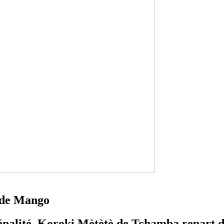
 de Mango
pénalité, Koroki Mètètè de Tchamba repart d