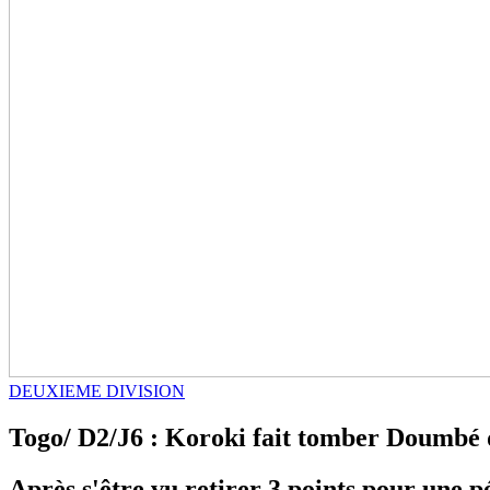
DEUXIEME DIVISION
Togo/ D2/J6 : Koroki fait tomber Doumbé
Après s'être vu retirer 3 points pour une 