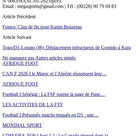
N°0083/HAAC/01-2023/pl/P).
Email : megasports@gmail.com | Tél : (00228) 90 79 69 83
Article Précédent
France/ Clap de fin pour Karim Benzema
Article Suivant
Togo/D1-Lonato (J8): Déplacement infructueux de Gomido à Kara
Ne manquez pas
Autres articles signés
AFRIQUE FOOT
CAN F 2026 I le Maroc et l’Algérie réussissent leur…
AFRIQUE FOOT
Football I Sénégal : La FSF tourne la page de Pape…
LES ACTIVITES DE LA FTF
Football I Présumés matchs truqués en D1 : une…
MONDIAL SPORT
CDM FIFA 2026 l Jour J-2 : Le Canada plongé dans la…