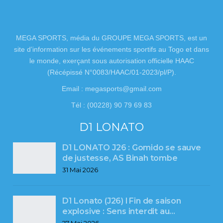
MEGA SPORTS, média du GROUPE MEGA SPORTS, est un
site d’information sur les événements sportifs au Togo et dans
le monde, exerçant sous autorisation officielle HAAC
(Récépissé N°0083/HAAC/01-2023/pl/P).
Email : megasports@gmail.com
Tél : (00228) 90 79 69 83
D1 LONATO
D1 LONATO J26 : Gomido se sauve
de justesse, AS Binah tombe
31 Mai 2026
D1 Lonato (J26) l Fin de saison
explosive : Sens interdit au…
27 Mai 2026