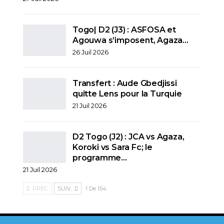
Togo| D2 (J3) : ASFOSA et
Agouwa s’imposent, Agaza…
26 Juil 2026
Transfert : Aude Gbedjissi
quitte Lens pour la Turquie
21 Juil 2026
D2 Togo (J2) : JCA vs Agaza,
Koroki vs Sara Fc; le
programme…
21 Juil 2026
PRÉC.
SUIV.
1 De 154