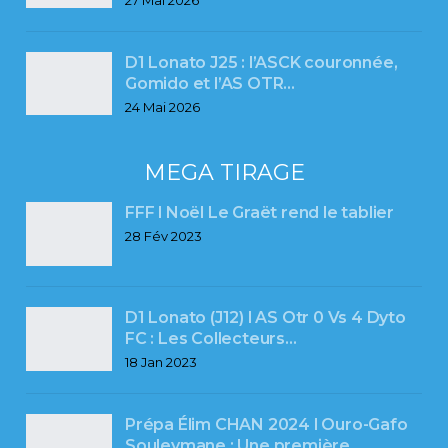
D1 Lonato J25 : l’ASCK couronnée,
Gomido et l’AS OTR…
24 Mai 2026
MEGA TIRAGE
FFF l Noël Le Graët rend le tablier
28 Fév 2023
D1 Lonato (J12) l AS Otr 0 Vs 4 Dyto
FC : Les Collecteurs…
18 Jan 2023
Prépa Élim CHAN 2024 l Ouro-Gafo
Souleymane : Une première…