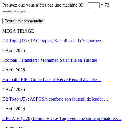
Prouvez que vous n’êtes pas une machine
80 −
= 73
Powered by
MathCaptcha
MEGA TIRAGE
D2 Togo (J7) : TAC frappe, Kakadl cale, la 7e journée…
9 Août 2026
Football I Transfert : Mohamed Salah file en Turquie
4 Août 2026
Football I FIF : Come-back d’Hervé Renard à la tête…
4 Août 2026
D2 Togo (J5) : ASFOSA conforte son fauteuil de leader,…
2 Août 2026
UFOA-B (U20) l Poule B : Le Togo vers une sortie prématurée…