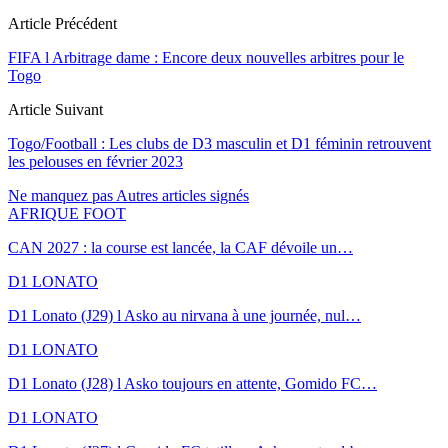
Article Précédent
FIFA l Arbitrage dame : Encore deux nouvelles arbitres pour le
Togo
Article Suivant
Togo/Football : Les clubs de D3 masculin et D1 féminin retrouvent
les pelouses en février 2023
Ne manquez pas
Autres articles signés
AFRIQUE FOOT
CAN 2027 : la course est lancée, la CAF dévoile un…
D1 LONATO
D1 Lonato (J29) l Asko au nirvana à une journée, nul…
D1 LONATO
D1 Lonato (J28) l Asko toujours en attente, Gomido FC…
D1 LONATO