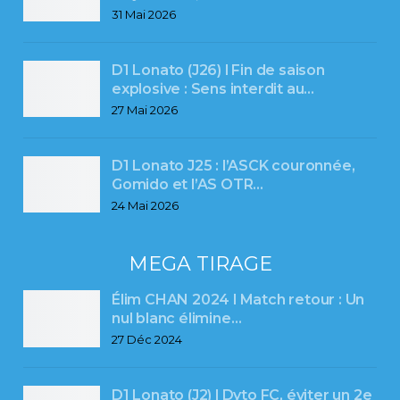
31 Mai 2026
D1 Lonato (J26) l Fin de saison
explosive : Sens interdit au…
27 Mai 2026
D1 Lonato J25 : l’ASCK couronnée,
Gomido et l’AS OTR…
24 Mai 2026
MEGA TIRAGE
Élim CHAN 2024 l Match retour : Un
nul blanc élimine…
27 Déc 2024
D1 Lonato (J2) l Dyto FC, éviter un 2e