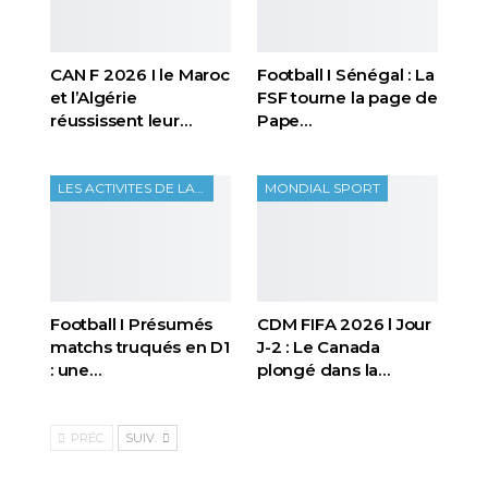
CAN F 2026 I le Maroc
Football I Sénégal : La
et l’Algérie
FSF tourne la page de
réussissent leur…
Pape…
LES ACTIVITES DE LA FTF
MONDIAL SPORT
Football I Présumés
CDM FIFA 2026 l Jour
matchs truqués en D1
J-2 : Le Canada
: une…
plongé dans la…
PRÉC.
SUIV.