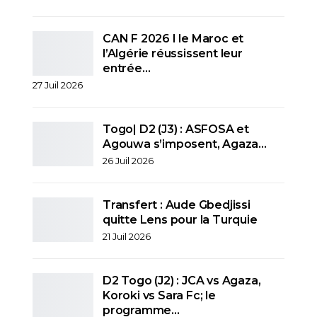
CAN F 2026 I le Maroc et
l’Algérie réussissent leur
entrée…
27 Juil 2026
Togo| D2 (J3) : ASFOSA et
Agouwa s’imposent, Agaza…
26 Juil 2026
Transfert : Aude Gbedjissi
quitte Lens pour la Turquie
21 Juil 2026
D2 Togo (J2) : JCA vs Agaza,
Koroki vs Sara Fc; le
programme…