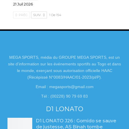
21 Juil 2026
PRÉC.
SUIV.
1 De 154
MEGA SPORTS, média du GROUPE MEGA SPORTS, est un
site d’information sur les événements sportifs au Togo et dans
le monde, exerçant sous autorisation officielle HAAC
(Récépissé N°0083/HAAC/01-2023/pl/P).
Email : megasports@gmail.com
Tél : (00228) 90 79 69 83
D1 LONATO
D1 LONATO J26 : Gomido se sauve
de justesse, AS Binah tombe