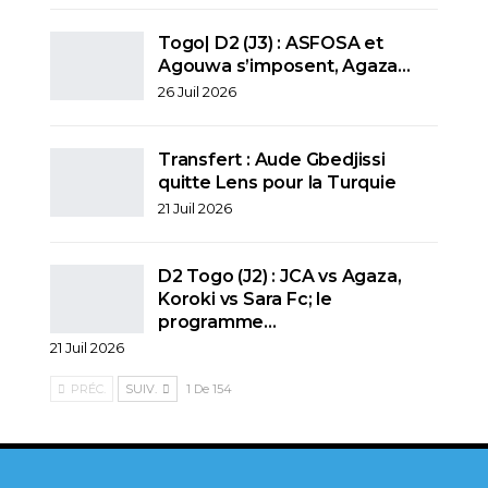
Togo| D2 (J3) : ASFOSA et
Agouwa s’imposent, Agaza…
26 Juil 2026
Transfert : Aude Gbedjissi
quitte Lens pour la Turquie
21 Juil 2026
D2 Togo (J2) : JCA vs Agaza,
Koroki vs Sara Fc; le
programme…
21 Juil 2026
PRÉC.
SUIV.
1 De 154