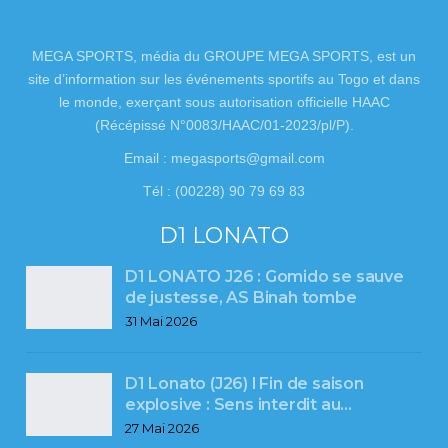
MEGA SPORTS, média du GROUPE MEGA SPORTS, est un
site d’information sur les événements sportifs au Togo et dans
le monde, exerçant sous autorisation officielle HAAC
(Récépissé N°0083/HAAC/01-2023/pl/P).
Email : megasports@gmail.com
Tél : (00228) 90 79 69 83
D1 LONATO
D1 LONATO J26 : Gomido se sauve
de justesse, AS Binah tombe
31 Mai 2026
D1 Lonato (J26) l Fin de saison
explosive : Sens interdit au…
27 Mai 2026