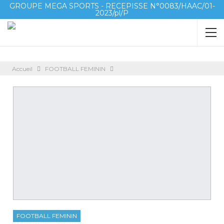
GROUPE MEGA SPORTS - RECEPISSE N°0083/HAAC/01-
2023/pl/P
Accueil
FOOTBALL FEMININ
FOOTBALL FEMININ