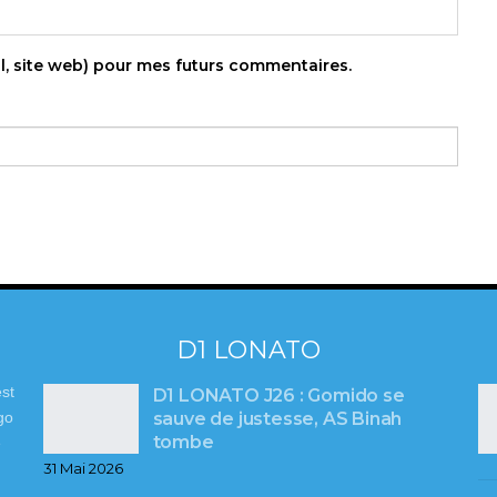
l, site web) pour mes futurs commentaires.
D1 LONATO
st
D1 LONATO J26 : Gomido se
sauve de justesse, AS Binah
go
tombe
e
31 Mai 2026