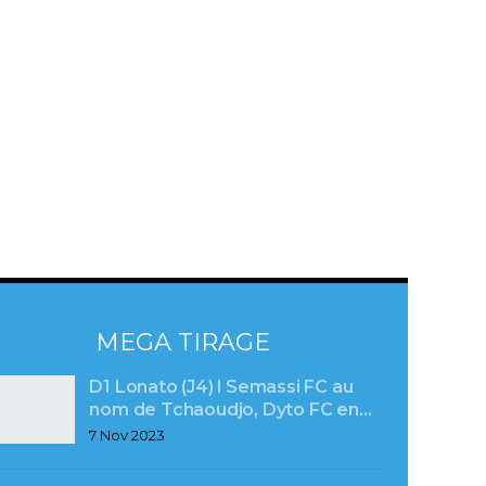
MEGA TIRAGE
D1 Lonato (J4) l Semassi FC au
nom de Tchaoudjo, Dyto FC en…
7 Nov 2023