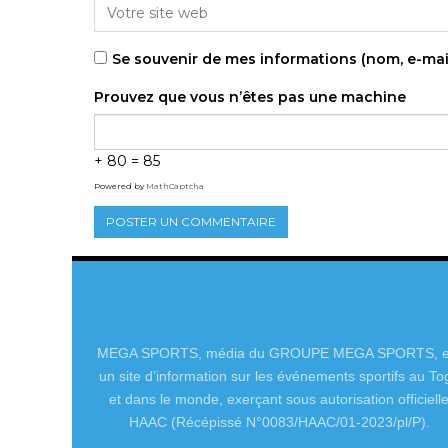
Se souvenir de mes informations (nom, e-mai
Prouvez que vous n’êtes pas une machine
+ 80 = 85
Powered by
MathCaptcha
MEGA SPORTS, média du GROUPE MEGA SPORTS, e
un site d’information sur les événements sportifs au To
et dans le monde, exerçant sous autorisation officiell
HAAC (Récépissé N°0083/HAAC/01-2023/pl/P).