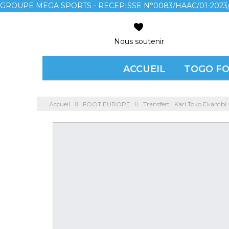
GROUPE MEGA SPORTS - RECEPISSE N°0083/HAAC/01-2023/
Nous soutenir
ACCUEIL
TOGO F
Accueil
FOOT EUROPE
Transfert l Karl Toko Ekambi