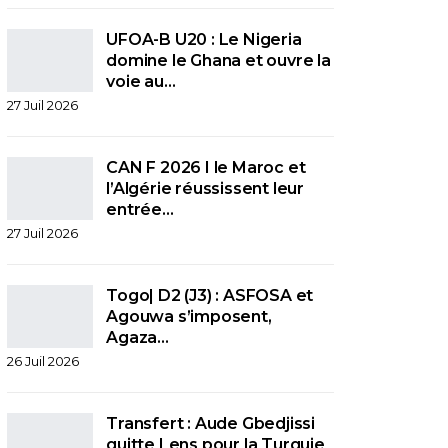
UFOA-B U20 : Le Nigeria
domine le Ghana et ouvre la
voie au…
27 Juil 2026
CAN F 2026 I le Maroc et
l’Algérie réussissent leur
entrée…
27 Juil 2026
Togo| D2 (J3) : ASFOSA et
Agouwa s’imposent,
Agaza…
26 Juil 2026
Transfert : Aude Gbedjissi
quitte Lens pour la Turquie