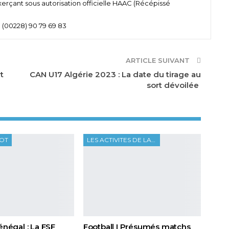
xerçant sous autorisation officielle HAAC (Récépissé
 (00228) 90 79 69 83
ARTICLE SUIVANT
t
CAN U17 Algérie 2023 : La date du tirage au
sort dévoilée
OOT
LES ACTIVITES DE LA FTF
Sénégal : La FSF
Football I Présumés matchs