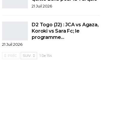
21 Juil 2026
D2 Togo (J2) : JCA vs Agaza,
Koroki vs Sara Fc; le
programme…
21 Juil 2026
PRÉC.
SUIV.
1 De 154