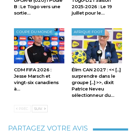
UFOA-B (U20) l Poule
Togo-D2 l Saison
B : Le Togo vers une
2025-2026 : Le 19
sortie…
juillet pour le…
COUPE DU MONDE
AFRIQUE FOOT
CDM FIFA 2026 :
Élim CAN 2027 : << [...]
Jesse Marsch et
surprendre dans le
vingt-six canadiens
groupe [...] >>, dixit
à…
Patrice Neveu
sélectionneur du
…
PRÉC.
SUIV.
PARTAGEZ VOTRE AVIS