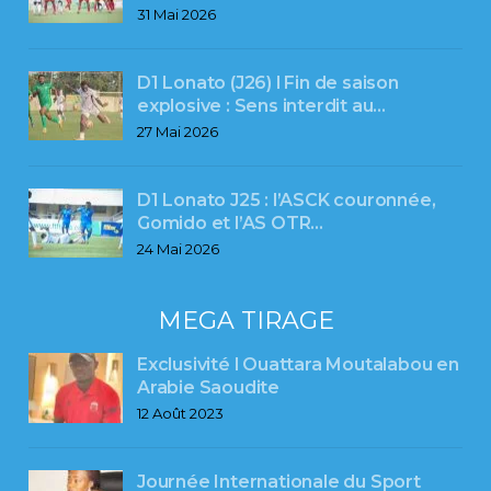
31 Mai 2026
D1 Lonato (J26) l Fin de saison
explosive : Sens interdit au…
27 Mai 2026
D1 Lonato J25 : l’ASCK couronnée,
Gomido et l’AS OTR…
24 Mai 2026
MEGA TIRAGE
Exclusivité l Ouattara Moutalabou en
Arabie Saoudite
12 Août 2023
Journée Internationale du Sport