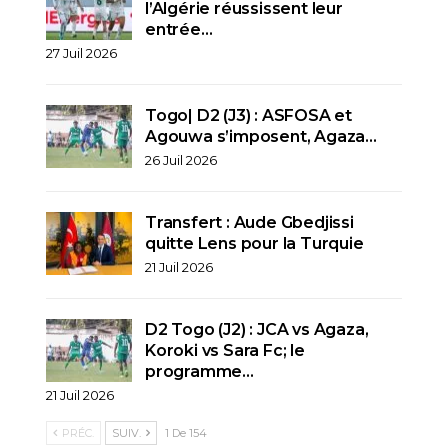
l’Algérie réussissent leur
entrée…
27 Juil 2026
Togo| D2 (J3) : ASFOSA et
Agouwa s’imposent, Agaza…
26 Juil 2026
Transfert : Aude Gbedjissi
quitte Lens pour la Turquie
21 Juil 2026
D2 Togo (J2) : JCA vs Agaza,
Koroki vs Sara Fc; le
programme…
21 Juil 2026
PRÉC.
SUIV.
1 De 154