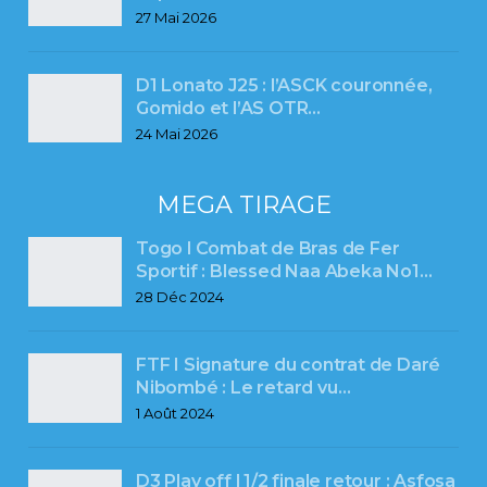
27 Mai 2026
D1 Lonato J25 : l’ASCK couronnée,
Gomido et l’AS OTR…
24 Mai 2026
MEGA TIRAGE
Togo l Combat de Bras de Fer
Sportif : Blessed Naa Abeka No1…
28 Déc 2024
FTF I Signature du contrat de Daré
Nibombé : Le retard vu…
1 Août 2024
D3 Play off l 1/2 finale retour : Asfosa