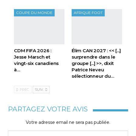
COUPE DU MONDE
AFRIQUE FOOT
CDM FIFA 2026 :
Élim CAN 2027 : << [...]
Jesse Marsch et
surprendre dans le
vingt-six canadiens
groupe [...] >>, dixit
à…
Patrice Neveu
sélectionneur du
…
PRÉC.
SUIV.
PARTAGEZ VOTRE AVIS
Votre adresse email ne sera pas publiée.