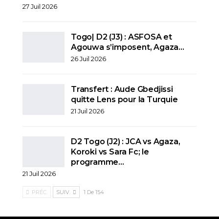
27 Juil 2026
Togo| D2 (J3) : ASFOSA et
Agouwa s’imposent, Agaza…
26 Juil 2026
Transfert : Aude Gbedjissi
quitte Lens pour la Turquie
21 Juil 2026
D2 Togo (J2) : JCA vs Agaza,
Koroki vs Sara Fc; le
programme…
21 Juil 2026
PRÉC.
SUIV.
1 De 154