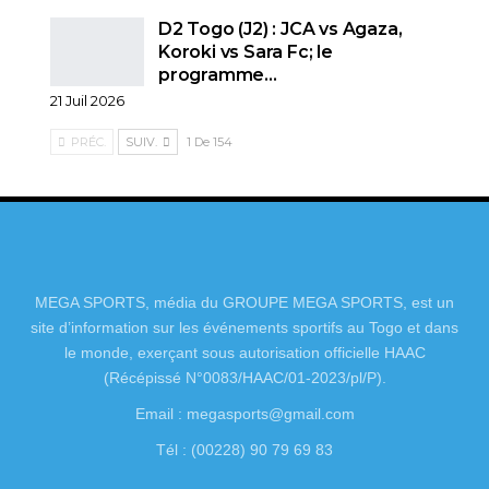
D2 Togo (J2) : JCA vs Agaza,
Koroki vs Sara Fc; le
programme…
21 Juil 2026
PRÉC.
SUIV.
1 De 154
MEGA SPORTS, média du GROUPE MEGA SPORTS, est un
site d’information sur les événements sportifs au Togo et dans
le monde, exerçant sous autorisation officielle HAAC
(Récépissé N°0083/HAAC/01-2023/pl/P).
Email : megasports@gmail.com
Tél : (00228) 90 79 69 83