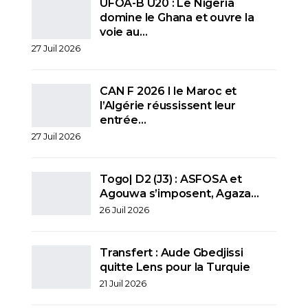
UFOA-B U20 : Le Nigeria
domine le Ghana et ouvre la
voie au…
27 Juil 2026
CAN F 2026 I le Maroc et
l’Algérie réussissent leur
entrée…
27 Juil 2026
Togo| D2 (J3) : ASFOSA et
Agouwa s’imposent, Agaza…
26 Juil 2026
Transfert : Aude Gbedjissi
quitte Lens pour la Turquie
21 Juil 2026