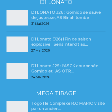
D1 LONATO
D1 LONATO J26 : Gomido se sauve
de justesse, AS Binah tombe
31 Mai 2026
D1 Lonato (J26) l Fin de saison
explosive : Sens interdit au…
27 Mai 2026
D1 Lonato J25 : l’ASCK couronnée,
Gomido et l’AS OTR…
24 Mai 2026
MEGA TIRAGE
Togo l le Complexe R.O MARIO visité
par un ancien…