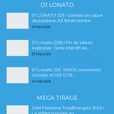
D1 LONATO
D1 LONATO J26 : Gomido se sauve
de justesse, AS Binah tombe
31 Mai 2026
D1 Lonato (J26) l Fin de saison
explosive : Sens interdit au…
27 Mai 2026
D1 Lonato J25 : l’ASCK couronnée,
Gomido et l’AS OTR…
24 Mai 2026
MEGA TIRAGE
CAN Féminine TotalEnergies 2025 l
Le sifflet togolais au…