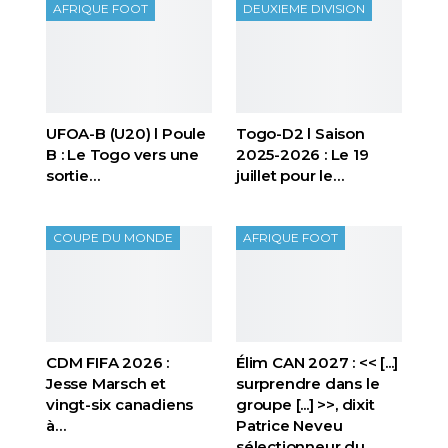
AFRIQUE FOOT
DEUXIEME DIVISION
UFOA-B (U20) l Poule
Togo-D2 l Saison
B : Le Togo vers une
2025-2026 : Le 19
sortie…
juillet pour le…
COUPE DU MONDE
AFRIQUE FOOT
CDM FIFA 2026 :
Élim CAN 2027 : << [...]
Jesse Marsch et
surprendre dans le
vingt-six canadiens
groupe [...] >>, dixit
à…
Patrice Neveu
sélectionneur du
…