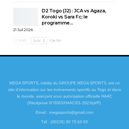
D2 Togo (J2) : JCA vs Agaza,
Koroki vs Sara Fc; le
programme…
21 Juil 2026
PRÉC.
SUIV.
1 De 154
MEGA SPORTS, média du GROUPE MEGA SPORTS, est un
site d’information sur les événements sportifs au Togo et dans
le monde, exerçant sous autorisation officielle HAAC
(Récépissé N°0083/HAAC/01-2023/pl/P).
Email : megasports@gmail.com
Tél : (00228) 90 79 69 83