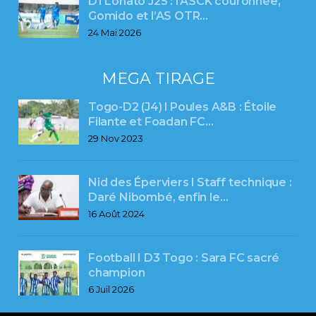
D1 Lonato J25 : l’ASCK couronnée,
Gomido et l’AS OTR…
24 Mai 2026
MEGA TIRAGE
Togo-D2 (J4) l Poules A&B : Étoile
Filante et Foadan FC…
29 Nov 2023
Nid des Éperviers l Staff technique :
Daré Nibombé, enfin le…
16 Août 2024
Football I D3 Togo : Sara FC sacré
champion
6 Juil 2026