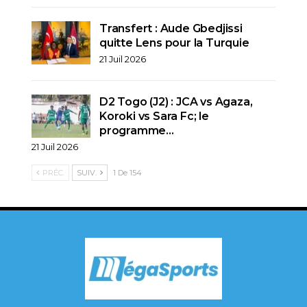
Transfert : Aude Gbedjissi
quitte Lens pour la Turquie
21 Juil 2026
D2 Togo (J2) : JCA vs Agaza,
Koroki vs Sara Fc; le
programme…
21 Juil 2026
PRÉC.
SUIV.
1 De 154