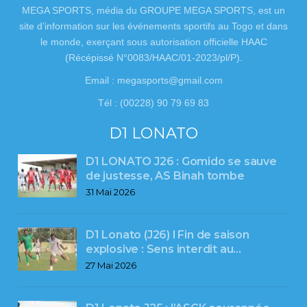
MEGA SPORTS, média du GROUPE MEGA SPORTS, est un
site d’information sur les événements sportifs au Togo et dans
le monde, exerçant sous autorisation officielle HAAC
(Récépissé N°0083/HAAC/01-2023/pl/P).
Email : megasports@gmail.com
Tél : (00228) 90 79 69 83
D1 LONATO
D1 LONATO J26 : Gomido se sauve
de justesse, AS Binah tombe
31 Mai 2026
D1 Lonato (J26) l Fin de saison
explosive : Sens interdit au…
27 Mai 2026