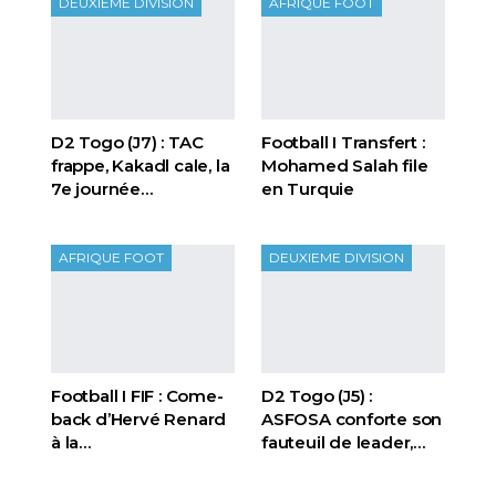
DEUXIEME DIVISION
AFRIQUE FOOT
D2 Togo (J7) : TAC
Football I Transfert :
frappe, Kakadl cale, la
Mohamed Salah file
7e journée…
en Turquie
AFRIQUE FOOT
DEUXIEME DIVISION
Football I FIF : Come-
D2 Togo (J5) :
back d’Hervé Renard
ASFOSA conforte son
à la…
fauteuil de leader,…