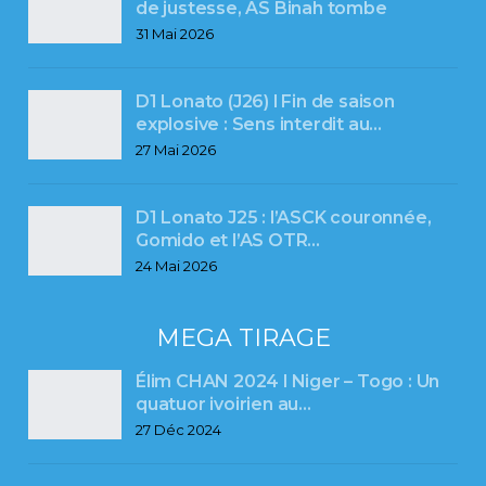
de justesse, AS Binah tombe
31 Mai 2026
D1 Lonato (J26) l Fin de saison
explosive : Sens interdit au…
27 Mai 2026
D1 Lonato J25 : l’ASCK couronnée,
Gomido et l’AS OTR…
24 Mai 2026
MEGA TIRAGE
Élim CHAN 2024 l Niger – Togo : Un
quatuor ivoirien au…
27 Déc 2024