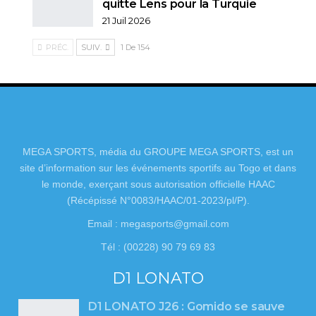
quitte Lens pour la Turquie
21 Juil 2026
PRÉC.
SUIV.
1 De 154
MEGA SPORTS, média du GROUPE MEGA SPORTS, est un
site d’information sur les événements sportifs au Togo et dans
le monde, exerçant sous autorisation officielle HAAC
(Récépissé N°0083/HAAC/01-2023/pl/P).
Email : megasports@gmail.com
Tél : (00228) 90 79 69 83
D1 LONATO
D1 LONATO J26 : Gomido se sauve