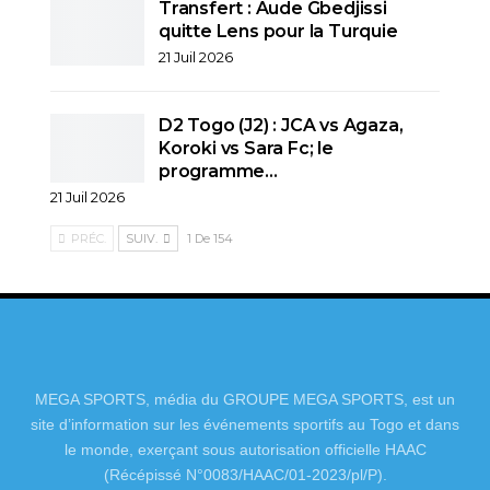
Transfert : Aude Gbedjissi
quitte Lens pour la Turquie
21 Juil 2026
D2 Togo (J2) : JCA vs Agaza,
Koroki vs Sara Fc; le
programme…
21 Juil 2026
PRÉC.
SUIV.
1 De 154
MEGA SPORTS, média du GROUPE MEGA SPORTS, est un
site d’information sur les événements sportifs au Togo et dans
le monde, exerçant sous autorisation officielle HAAC
(Récépissé N°0083/HAAC/01-2023/pl/P).