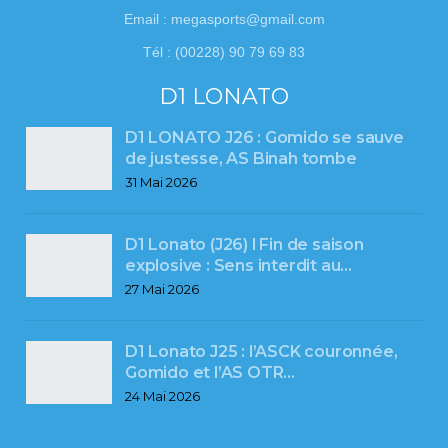
Email : megasports@gmail.com
Tél : (00228) 90 79 69 83
D1 LONATO
D1 LONATO J26 : Gomido se sauve
de justesse, AS Binah tombe
31 Mai 2026
D1 Lonato (J26) l Fin de saison
explosive : Sens interdit au…
27 Mai 2026
D1 Lonato J25 : l’ASCK couronnée,
Gomido et l’AS OTR…
24 Mai 2026