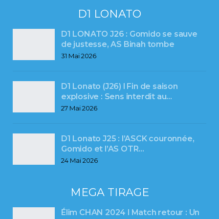
D1 LONATO
D1 LONATO J26 : Gomido se sauve
de justesse, AS Binah tombe
31 Mai 2026
D1 Lonato (J26) l Fin de saison
explosive : Sens interdit au…
27 Mai 2026
D1 Lonato J25 : l’ASCK couronnée,
Gomido et l’AS OTR…
24 Mai 2026
MEGA TIRAGE
Élim CHAN 2024 l Match retour : Un