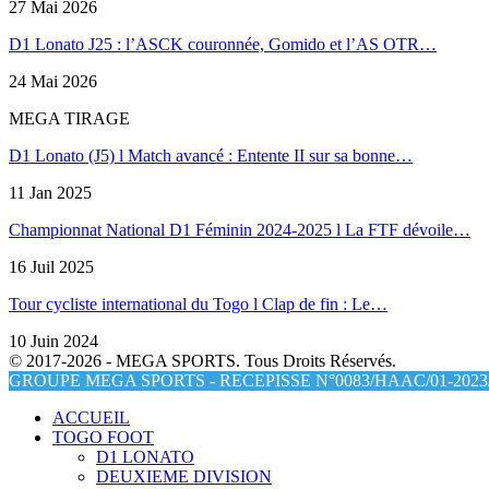
27 Mai 2026
D1 Lonato J25 : l’ASCK couronnée, Gomido et l’AS OTR…
24 Mai 2026
MEGA TIRAGE
D1 Lonato (J5) l Match avancé : Entente II sur sa bonne…
11 Jan 2025
Championnat National D1 Féminin 2024-2025 l La FTF dévoile…
16 Juil 2025
Tour cycliste international du Togo l Clap de fin : Le…
10 Juin 2024
© 2017-2026 - MEGA SPORTS. Tous Droits Réservés.
GROUPE MEGA SPORTS - RECEPISSE N°0083/HAAC/01-2023/
ACCUEIL
TOGO FOOT
D1 LONATO
DEUXIEME DIVISION