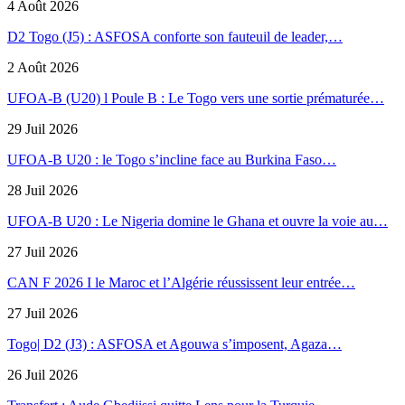
4 Août 2026
D2 Togo (J5) : ASFOSA conforte son fauteuil de leader,…
2 Août 2026
UFOA-B (U20) l Poule B : Le Togo vers une sortie prématurée…
29 Juil 2026
UFOA-B U20 : le Togo s’incline face au Burkina Faso…
28 Juil 2026
UFOA-B U20 : Le Nigeria domine le Ghana et ouvre la voie au…
27 Juil 2026
CAN F 2026 I le Maroc et l’Algérie réussissent leur entrée…
27 Juil 2026
Togo| D2 (J3) : ASFOSA et Agouwa s’imposent, Agaza…
26 Juil 2026