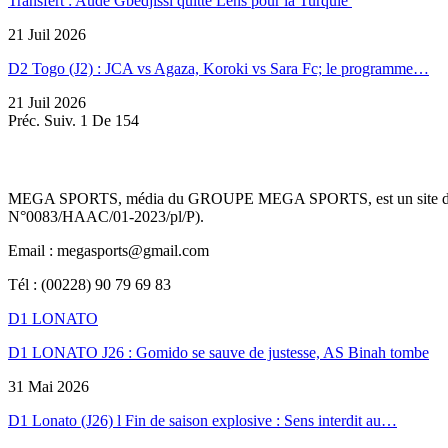
Transfert : Aude Gbedjissi quitte Lens pour la Turquie
21 Juil 2026
D2 Togo (J2) : JCA vs Agaza, Koroki vs Sara Fc; le programme…
21 Juil 2026
Préc.
Suiv.
1 De 154
MEGA SPORTS, média du GROUPE MEGA SPORTS, est un site d’informa
N°0083/HAAC/01-2023/pl/P).
Email : megasports@gmail.com
Tél : (00228) 90 79 69 83
D1 LONATO
D1 LONATO J26 : Gomido se sauve de justesse, AS Binah tombe
31 Mai 2026
D1 Lonato (J26) l Fin de saison explosive : Sens interdit au…