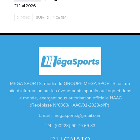
21 Juil 2026
PRÉC.
SUIV.
1 De 154
MEGA SPORTS, média du GROUPE MEGA SPORTS, est un
site d’information sur les événements sportifs au Togo et dans
le monde, exerçant sous autorisation officielle HAAC
(Récépissé N°0083/HAAC/01-2023/pl/P).
Email : megasports@gmail.com
Tél : (00228) 90 79 69 83
D1 LONATO