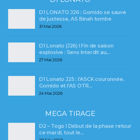
D1 LONATO J26 : Gomido se sauve
de justesse, AS Binah tombe
31 Mai 2026
D1 Lonato (J26) l Fin de saison
explosive : Sens interdit au…
27 Mai 2026
D1 Lonato J25 : l’ASCK couronnée,
Gomido et l’AS OTR…
24 Mai 2026
MEGA TIRAGE
D2 – Togo l Début de la phase retour
ce mardi, tout le…