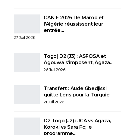
CAN F 2026 I le Maroc et
l’Algérie réussissent leur
entrée…
27 Juil 2026
Togo| D2 (J3) : ASFOSA et
Agouwa s’imposent, Agaza…
26 Juil 2026
Transfert : Aude Gbedjissi
quitte Lens pour la Turquie
21 Juil 2026
D2 Togo (J2) : JCA vs Agaza,
Koroki vs Sara Fc; le
programme…