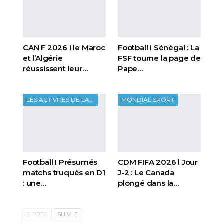
CAN F 2026 I le Maroc
Football I Sénégal : La
et l’Algérie
FSF tourne la page de
réussissent leur…
Pape…
LES ACTIVITES DE LA FTF
MONDIAL SPORT
Football I Présumés
CDM FIFA 2026 l Jour
matchs truqués en D1
J-2 : Le Canada
: une…
plongé dans la…
PRÉC.
SUIV.