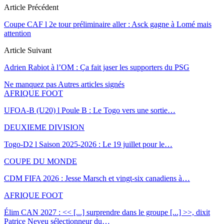
Article Précédent
Coupe CAF l 2e tour préliminaire aller : Asck gagne à Lomé mais
attention
Article Suivant
Adrien Rabiot à l’OM : Ça fait jaser les supporters du PSG
Ne manquez pas
Autres articles signés
AFRIQUE FOOT
UFOA-B (U20) l Poule B : Le Togo vers une sortie…
DEUXIEME DIVISION
Togo-D2 l Saison 2025-2026 : Le 19 juillet pour le…
COUPE DU MONDE
CDM FIFA 2026 : Jesse Marsch et vingt-six canadiens à…
AFRIQUE FOOT
Élim CAN 2027 : << [...] surprendre dans le groupe [...] >>, dixit
Patrice Neveu sélectionneur du
…