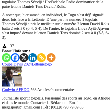
togolaise Thomas Sétodji / Hod’adabalo Padio dominatrice de la
paire lettone Daniels Tens David / Rolis.
A noter que, hier samedi en individuel, le Togo s’est déjà signalé
deux fois face à la Lettonie. D’une part, le numéro 1 togolais
Thomas Sétodji a pris le meilleur sur le numéro 2 letton David Rolis
battu 2 sets à 0 (6-4, 6-4). De l’autre, le togolais Liova Ayité Ajavon
s’est imposé devant le letton Daniels Tens dominé 2 sets à 0 (7-5, 6-
3).
137
Boost l’info sur :
Coupe Davis 2024
Lettonie
togo
Godwin AFEDO
563 Articles
0 commentaires
Journaliste sportif togolais. Passionné des sports au Togo, en Afrique
et dans le monde. Contacter la Rédaction | Email :
megasports@gmail.com | Tél : (00228) 90 79 69 83