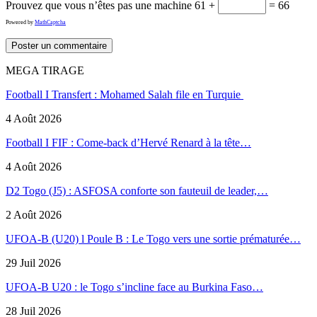
Prouvez que vous n’êtes pas une machine
61 +
= 66
Powered by
MathCaptcha
MEGA TIRAGE
Football I Transfert : Mohamed Salah file en Turquie
4 Août 2026
Football I FIF : Come-back d’Hervé Renard à la tête…
4 Août 2026
D2 Togo (J5) : ASFOSA conforte son fauteuil de leader,…
2 Août 2026
UFOA-B (U20) l Poule B : Le Togo vers une sortie prématurée…
29 Juil 2026
UFOA-B U20 : le Togo s’incline face au Burkina Faso…
28 Juil 2026