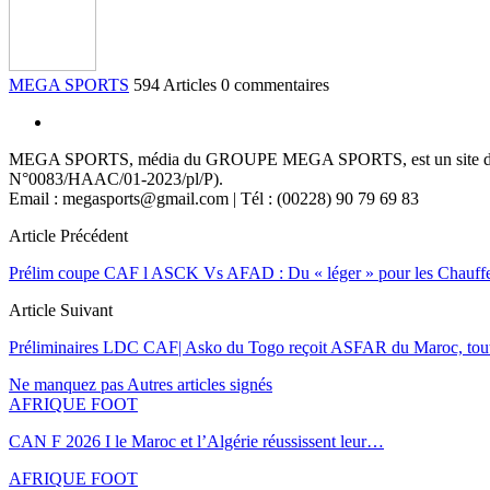
MEGA SPORTS
594 Articles
0 commentaires
MEGA SPORTS, média du GROUPE MEGA SPORTS, est un site d’informa
N°0083/HAAC/01-2023/pl/P).
Email : megasports@gmail.com | Tél : (00228) 90 79 69 83
Article Précédent
Prélim coupe CAF l ASCK Vs AFAD : Du « léger » pour les Chauffeu
Article Suivant
Préliminaires LDC CAF| Asko du Togo reçoit ASFAR du Maroc, tout
Ne manquez pas
Autres articles signés
AFRIQUE FOOT
CAN F 2026 I le Maroc et l’Algérie réussissent leur…
AFRIQUE FOOT