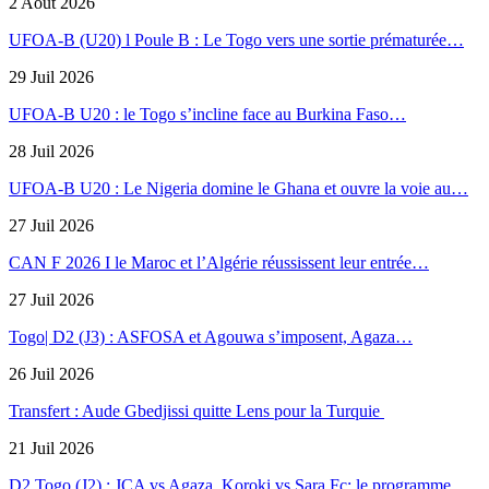
2 Août 2026
UFOA-B (U20) l Poule B : Le Togo vers une sortie prématurée…
29 Juil 2026
UFOA-B U20 : le Togo s’incline face au Burkina Faso…
28 Juil 2026
UFOA-B U20 : Le Nigeria domine le Ghana et ouvre la voie au…
27 Juil 2026
CAN F 2026 I le Maroc et l’Algérie réussissent leur entrée…
27 Juil 2026
Togo| D2 (J3) : ASFOSA et Agouwa s’imposent, Agaza…
26 Juil 2026
Transfert : Aude Gbedjissi quitte Lens pour la Turquie
21 Juil 2026
D2 Togo (J2) : JCA vs Agaza, Koroki vs Sara Fc; le programme…