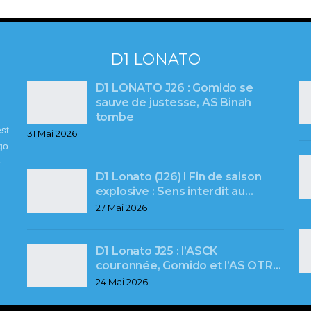
D1 LONATO
D1 LONATO J26 : Gomido se
sauve de justesse, AS Binah
tombe
st
31 Mai 2026
go
e
D1 Lonato (J26) l Fin de saison
explosive : Sens interdit au…
27 Mai 2026
D1 Lonato J25 : l’ASCK
couronnée, Gomido et l’AS OTR…
24 Mai 2026