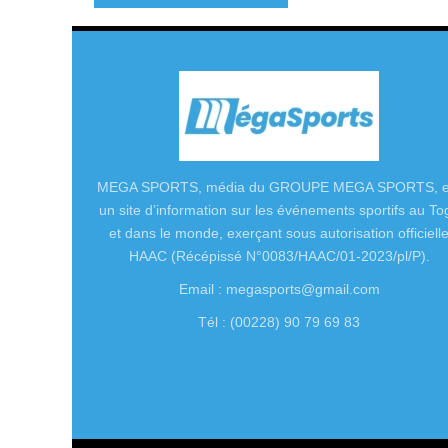
MEGA SPORTS, média du GROUPE MEGA SPORTS, e
un site d’information sur les événements sportifs au To
et dans le monde, exerçant sous autorisation officiell
HAAC (Récépissé N°0083/HAAC/01-2023/pl/P).
Email : megasports@gmail.com
Tél : (00228) 90 79 69 83