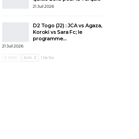
21 Juil 2026
D2 Togo (J2) : JCA vs Agaza,
Koroki vs Sara Fc; le
programme…
21 Juil 2026
PRÉC.
SUIV.
1 De 154