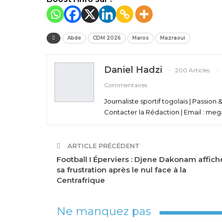
Abde
CDM 2026
Maros
Mazraoui
Daniel Hadzi
200 Articles
Commentaires
Journaliste sportif togolais | Passion 
Contacter la Rédaction | Email : meg
ARTICLE PRÉCÉDENT
Football I Éperviers : Djene Dakonam affich
sa frustration après le nul face à la
Centrafrique
Ne manquez pas