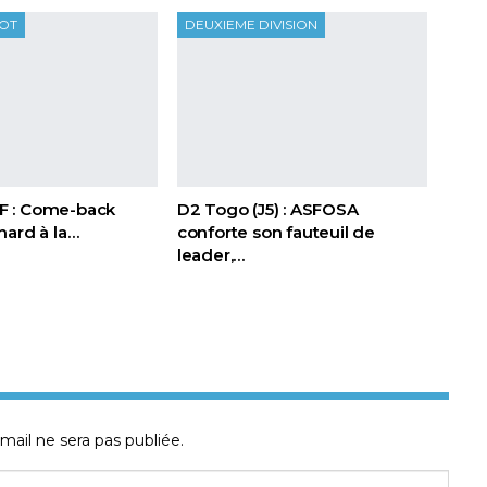
OOT
DEUXIEME DIVISION
FIF : Come-back
D2 Togo (J5) : ASFOSA
nard à la…
conforte son fauteuil de
leader,…
mail ne sera pas publiée.