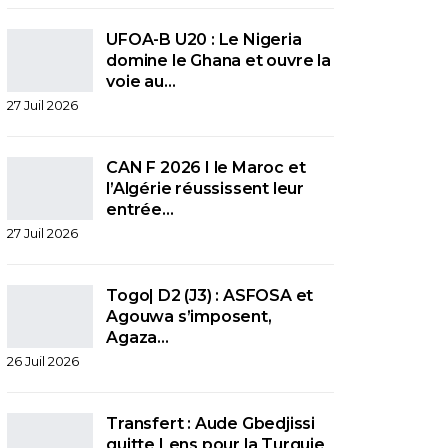
UFOA-B U20 : Le Nigeria
domine le Ghana et ouvre la
voie au…
27 Juil 2026
CAN F 2026 I le Maroc et
l’Algérie réussissent leur
entrée…
27 Juil 2026
Togo| D2 (J3) : ASFOSA et
Agouwa s’imposent,
Agaza…
26 Juil 2026
Transfert : Aude Gbedjissi
quitte Lens pour la Turquie