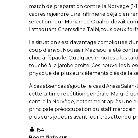
match de préparation contre la Norvège (1-1),
cadres rejoindre une infirmerie déjà bien r
sélectionneur Mohamed Ouahbi devait comp
l’attaquant Chemsdine Talbi, tous deux forf
La situation s’est davantage compliquée dur
coup d’envoi, Noussair Mazraoui a été contr
choc à l’épaule. Quelques minutes plus tard
touché à la jambe droite. Ces nouvelles bles
physique de plusieurs éléments clés de la s
À ces absences s’ajoute le cas d’Anass Sala
cette ultime répétition générale. Malgré 
contre la Norvège, notamment après une enta
principale préoccupation du staff marocain. 
plusieurs joueurs avant leur très attendu p
154
Boost l’info sur :