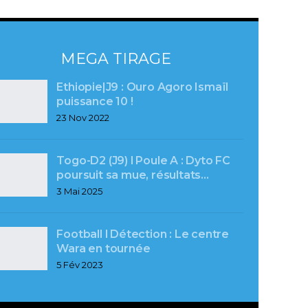
MEGA TIRAGE
Ethiopie|J9 : Ouro Agoro Ismaïl
puissance 10 !
23 Nov 2022
Togo-D2 (J9) l Poule A : Dyto FC
poursuit sa mue, résultats…
3 Mai 2025
Football l Détection : Le centre
Wara en tournée
5 Fév 2023