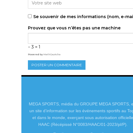
Se souvenir de mes informations (nom, e-mai
Prouvez que vous n’êtes pas une machine
− 3 = 1
Powered by
MathCaptcha
MEGA SPORTS, média du GROUPE MEGA SPORTS, e
un site d’information sur les événements sportifs au To
et dans le monde, exerçant sous autorisation officiell
HAAC (Récépissé N°0083/HAAC/01-2023/pl/P).