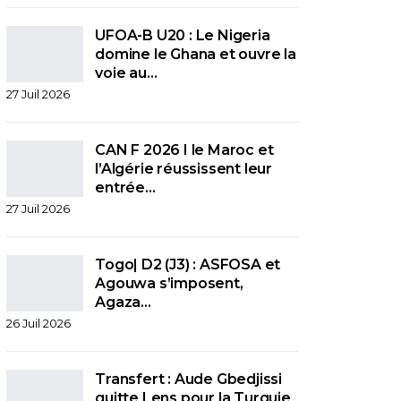
UFOA-B U20 : Le Nigeria
domine le Ghana et ouvre la
voie au…
27 Juil 2026
CAN F 2026 I le Maroc et
l’Algérie réussissent leur
entrée…
27 Juil 2026
Togo| D2 (J3) : ASFOSA et
Agouwa s’imposent,
Agaza…
26 Juil 2026
Transfert : Aude Gbedjissi
quitte Lens pour la Turquie