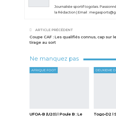
Journaliste sportif togolais. Passion
la Rédaction | Email : megasports@gm
ARTICLE PRÉCÉDENT
Coupe CAF : Les qualifiés connus, cap sur l
tirage au sort
Ne manquez pas
AFRIQUE FOOT
DEUXIEME D
UFOA-B (U20) l Poule B : Le
Togo-D2 l 