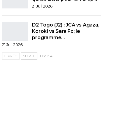
21 Juil 2026
D2 Togo (J2) : JCA vs Agaza,
Koroki vs Sara Fc; le
programme…
21 Juil 2026
PRÉC.
SUIV.
1 De 154