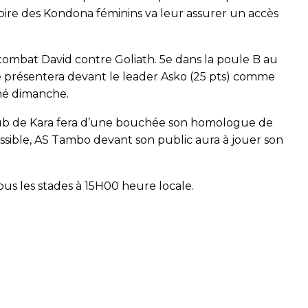
oire des Kondona féminins va leur assurer un accès
combat David contre Goliath. 5e dans la poule B au
e présentera devant le leader Asko (25 pts) comme
mé dimanche.
 club de Kara fera d’une bouchée son homologue de
ossible, AS Tambo devant son public aura à jouer son
ous les stades à 15H00 heure locale.