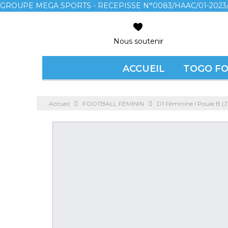
GROUPE MEGA SPORTS - RECEPISSE N°0083/HAAC/01-2023/
Nous soutenir
ACCUEIL
TOGO F
Accueil
FOOTBALL FEMININ
D1 Féminine l Poule B (J1