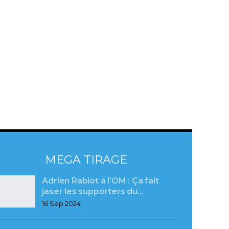
MEGA TIRAGE
Adrien Rabiot à l’OM : Ça fait
jaser les supporters du…
16 Sep 2024