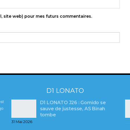
l, site web) pour mes futurs commentaires.
D1 LONATO
st
D1 LONATO J26 : Gomido se
sauve de justesse, AS Binah
go
tombe
e
31 Mai 2026