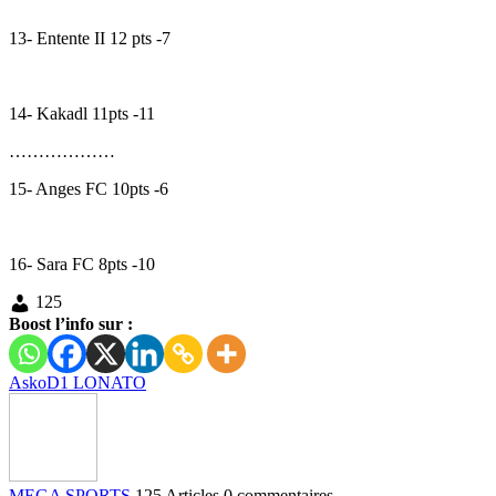
13- Entente II 12 pts -7
14- Kakadl 11pts -11
………………
15- Anges FC 10pts -6
16- Sara FC 8pts -10
125
Boost l’info sur :
Asko
D1 LONATO
MEGA SPORTS
125 Articles
0 commentaires