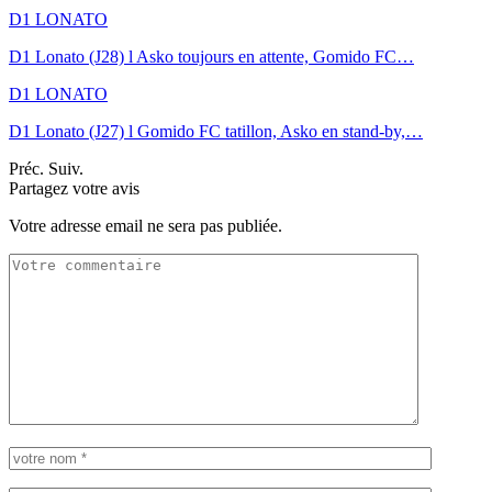
D1 LONATO
D1 Lonato (J28) l Asko toujours en attente, Gomido FC…
D1 LONATO
D1 Lonato (J27) l Gomido FC tatillon, Asko en stand-by,…
Préc.
Suiv.
Partagez votre avis
Votre adresse email ne sera pas publiée.