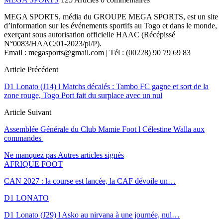
MEGA SPORTS, média du GROUPE MEGA SPORTS, est un site
d’information sur les événements sportifs au Togo et dans le monde,
exerçant sous autorisation officielle HAAC (Récépissé
N°0083/HAAC/01-2023/pl/P).
Email : megasports@gmail.com | Tél : (00228) 90 79 69 83
Article Précédent
D1 Lonato (J14) l Matchs décalés : Tambo FC gagne et sort de la
zone rouge, Togo Port fait du surplace avec un nul
Article Suivant
Assemblée Générale du Club Mamie Foot l Célestine Walla aux
commandes
Ne manquez pas
Autres articles signés
AFRIQUE FOOT
CAN 2027 : la course est lancée, la CAF dévoile un…
D1 LONATO
D1 Lonato (J29) l Asko au nirvana à une journée, nul…