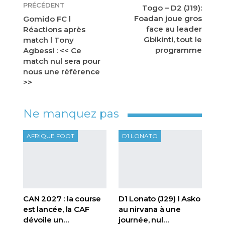
PRÉCÉDENT
Togo – D2 (J19):
Foadan joue gros
Gomido FC l
face au leader
Réactions après
Gbikinti, tout le
match l Tony
programme
Agbessi : << Ce
match nul sera pour
nous une référence
>>
Ne manquez pas
AFRIQUE FOOT
D1 LONATO
CAN 2027 : la course
D1 Lonato (J29) l Asko
est lancée, la CAF
au nirvana à une
dévoile un…
journée, nul…