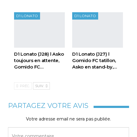
D1 LONATO
D1 LONATO
D1 Lonato (J28) l Asko
D1 Lonato (J27) l
toujours en attente,
Gomido FC tatillon,
Gomido FC…
Asko en stand-by,…
PRÉC.
SUIV.
PARTAGEZ VOTRE AVIS
Votre adresse email ne sera pas publiée.