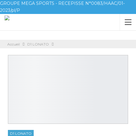
GROUPE MEGA SPORTS - RECEPISSE N°0083/HAAC/01-
2023/pl/P
Accueil
D1 LONATO
D1 LONATO