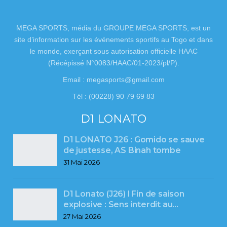
MEGA SPORTS, média du GROUPE MEGA SPORTS, est un
site d’information sur les événements sportifs au Togo et dans
le monde, exerçant sous autorisation officielle HAAC
(Récépissé N°0083/HAAC/01-2023/pl/P).
Email : megasports@gmail.com
Tél : (00228) 90 79 69 83
D1 LONATO
D1 LONATO J26 : Gomido se sauve
de justesse, AS Binah tombe
31 Mai 2026
D1 Lonato (J26) l Fin de saison
explosive : Sens interdit au…
27 Mai 2026