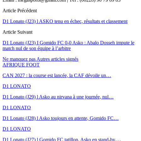
Article Précédent
D1 Lonato (J23) l ASKO tenu en échec, résultats et classement
Article Suivant
D1 Lonato (J23) I Gomido FC 0-0 Asko : Abalo Dosseh impute le
match nul de son équipe à l’arbitre
Ne manquez pas
Autres articles signés
AFRIQUE FOOT
CAN 2027 : la course est lancée, la CAF dévoile un…
D1 LONATO
D1 Lonato (J29) l Asko au nirvana à une journée, nul…
D1 LONATO
D1 Lonato (J28) l Asko toujours en attente, Gomido FC…
D1 LONATO
D1 Lonato (J27) l Gomido FC tatillon, Asko en stand-by,…