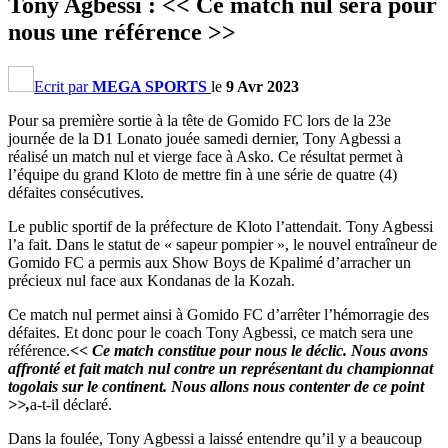
Tony Agbessi : << Ce match nul sera pour
nous une référence >>
Ecrit par
MEGA SPORTS
le
9 Avr 2023
Pour sa première sortie à la tête de Gomido FC lors de la 23e
journée de la D1 Lonato jouée samedi dernier, Tony Agbessi a
réalisé un match nul et vierge face à Asko. Ce résultat permet à
l’équipe du grand Kloto de mettre fin à une série de quatre (4)
défaites consécutives.
Le public sportif de la préfecture de Kloto l’attendait. Tony Agbessi
l’a fait. Dans le statut de « sapeur pompier », le nouvel entraîneur de
Gomido FC a permis aux Show Boys de Kpalimé d’arracher un
précieux nul face aux Kondanas de la Kozah.
Ce match nul permet ainsi à Gomido FC d’arrêter l’hémorragie des
défaites. Et donc pour le coach Tony Agbessi, ce match sera une
référence.
<< Ce match constitue pour nous le déclic. Nous avons
affronté et fait match nul contre un représentant du championnat
togolais sur le continent. Nous allons nous contenter de ce point
>>,
a-t-il déclaré.
Dans la foulée, Tony Agbessi a laissé entendre qu’il y a beaucoup