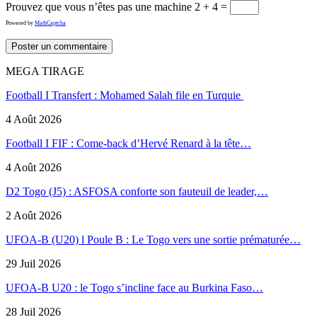
Prouvez que vous n’êtes pas une machine
2 + 4 =
Powered by
MathCaptcha
MEGA TIRAGE
Football I Transfert : Mohamed Salah file en Turquie
4 Août 2026
Football I FIF : Come-back d’Hervé Renard à la tête…
4 Août 2026
D2 Togo (J5) : ASFOSA conforte son fauteuil de leader,…
2 Août 2026
UFOA-B (U20) l Poule B : Le Togo vers une sortie prématurée…
29 Juil 2026
UFOA-B U20 : le Togo s’incline face au Burkina Faso…
28 Juil 2026