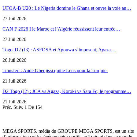
UFOA-B U20 : Le Nigeria domine le Ghana et ouvre la voie au…
27 Juil 2026
CAN F 2026 I le Maroc et l’Algérie réussissent leur entrée…
27 Juil 2026
Togo| D2 (J3) : ASFOSA et Agouwa s’imposent, Agaza…
26 Juil 2026
Transfert : Aude Gbedjissi quitte Lens pour la Turquie
21 Juil 2026
D2 Togo (J2) : JCA vs Agaza, Koroki vs Sara Fc; le programme…
21 Juil 2026
Préc.
Suiv.
1 De 154
MEGA SPORTS, média du GROUPE MEGA SPORTS, est un site
d’information sur les événements sportifs au Togo et dans le monde,