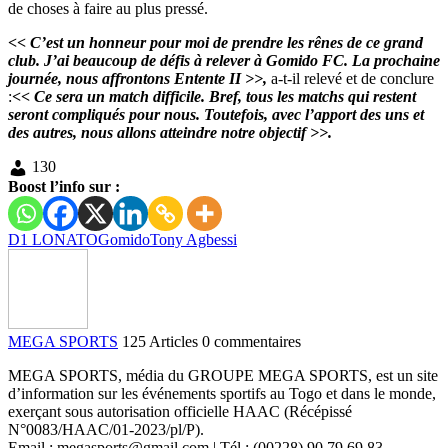
de choses à faire au plus pressé.
<< C’est un honneur pour moi de prendre les rênes de ce grand
club. J’ai beaucoup de défis à relever à Gomido FC. La prochaine
journée, nous affrontons Entente II >>,
a-t-il relevé et de conclure
:
<< Ce sera un match difficile. Bref, tous les matchs qui restent
seront compliqués pour nous. Toutefois, avec l’apport des uns et
des autres, nous allons atteindre notre objectif >>.
130
Boost l’info sur :
D1 LONATO
Gomido
Tony Agbessi
MEGA SPORTS
125 Articles
0 commentaires
MEGA SPORTS, média du GROUPE MEGA SPORTS, est un site
d’information sur les événements sportifs au Togo et dans le monde,
exerçant sous autorisation officielle HAAC (Récépissé
N°0083/HAAC/01-2023/pl/P).
Email : megasports@gmail.com | Tél : (00228) 90 79 69 83