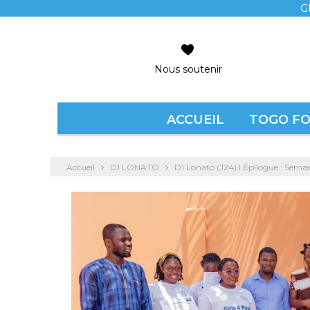
G
Nous soutenir
ACCUEIL
TOGO F
Accueil
D1 LONATO
D1 Lonato (J24) l Épilogue : Sema