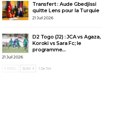
Transfert : Aude Gbedjissi
quitte Lens pour la Turquie
21 Juil 2026
D2 Togo (J2) : JCA vs Agaza,
Koroki vs Sara Fc; le
programme…
21 Juil 2026
PRÉC.
SUIV.
1 De 154