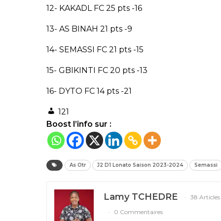
12- KAKADL FC 25 pts -16
13- AS BINAH 21 pts -9
14- SEMASSI FC 21 pts -15
15- GBIKINTI FC 20 pts -13
16- DYTO FC 14 pts -21
121
Boost l’info sur :
As Otr
J2 D1 Lonato Saison 2023-2024
Semassi
Lamy TCHEDRE
38 Articles
0 Commentaires