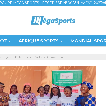
ROUPE MEGA SPORTS - RECEPISSE N°0083/HAAC/01-2023/pl
OOT
AFRIQUE SPORTS
MONDIAL SPO
ssi noyé en déplacement, résultats et classement