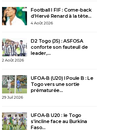
Football I FIF : Come-back
d’Hervé Renard à la tête…
4 Août 2026
D2 Togo (J5) : ASFOSA
conforte son fauteuil de
leader,…
2 Août 2026
UFOA-B (U20) l Poule B : Le
Togo vers une sortie
prématurée…
29 Juil 2026
UFOA-B U20 : le Togo
s’incline face au Burkina
Faso…