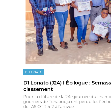
D1 LONATO
D1 Lonato (J24) l Épilogue : Semas
classement
Pour la clôture de la 24e journée du champi
guerriers de Tchaoudjo ont perdu les flèch
de l'AS OTR 4-2 à l'arrivée.