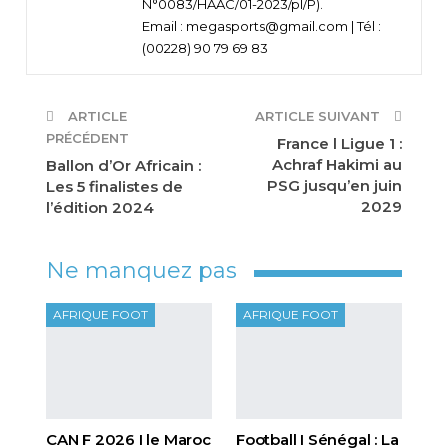
N°0083/HAAC/01-2023/pl/P).
Email : megasports@gmail.com | Tél :
(00228) 90 79 69 83
ARTICLE
ARTICLE SUIVANT
PRÉCÉDENT
France l Ligue 1 :
Achraf Hakimi au
Ballon d’Or Africain :
PSG jusqu’en juin
Les 5 finalistes de
2029
l’édition 2024
Ne manquez pas
AFRIQUE FOOT
AFRIQUE FOOT
CAN F 2026 I le Maroc
Football I Sénégal : La