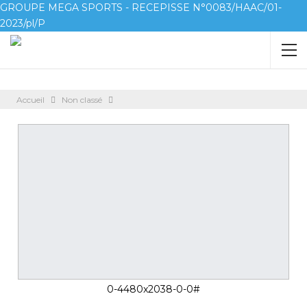
GROUPE MEGA SPORTS - RECEPISSE N°0083/HAAC/01-
2023/pl/P
Accueil
Non classé
0-4480x2038-0-0#