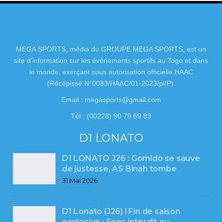
MEGA SPORTS, média du GROUPE MEGA SPORTS, est un
site d’information sur les événements sportifs au Togo et dans
le monde, exerçant sous autorisation officielle HAAC
(Récépissé N°0083/HAAC/01-2023/pl/P).
Email : megasports@gmail.com
Tél : (00228) 90 79 69 83
D1 LONATO
D1 LONATO J26 : Gomido se sauve
de justesse, AS Binah tombe
31 Mai 2026
D1 Lonato (J26) l Fin de saison
explosive : Sens interdit au…