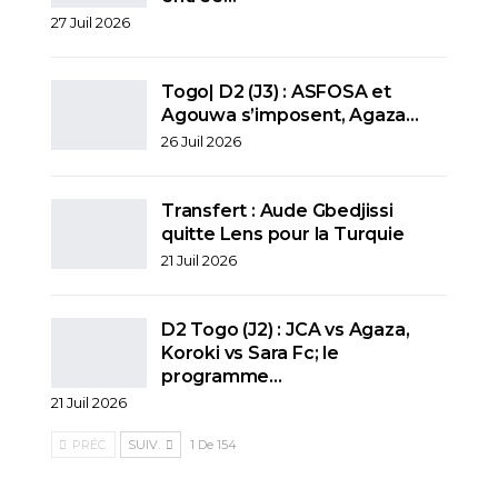
27 Juil 2026
Togo| D2 (J3) : ASFOSA et
Agouwa s’imposent, Agaza…
26 Juil 2026
Transfert : Aude Gbedjissi
quitte Lens pour la Turquie
21 Juil 2026
D2 Togo (J2) : JCA vs Agaza,
Koroki vs Sara Fc; le
programme…
21 Juil 2026
PRÉC.
SUIV.
1 De 154