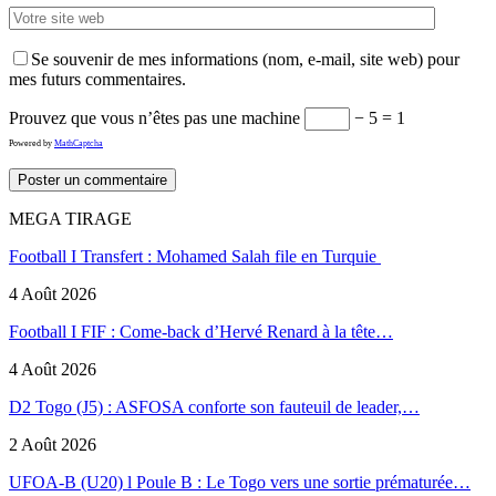
Se souvenir de mes informations (nom, e-mail, site web) pour
mes futurs commentaires.
Prouvez que vous n’êtes pas une machine
− 5 = 1
Powered by
MathCaptcha
MEGA TIRAGE
Football I Transfert : Mohamed Salah file en Turquie
4 Août 2026
Football I FIF : Come-back d’Hervé Renard à la tête…
4 Août 2026
D2 Togo (J5) : ASFOSA conforte son fauteuil de leader,…
2 Août 2026
UFOA-B (U20) l Poule B : Le Togo vers une sortie prématurée…