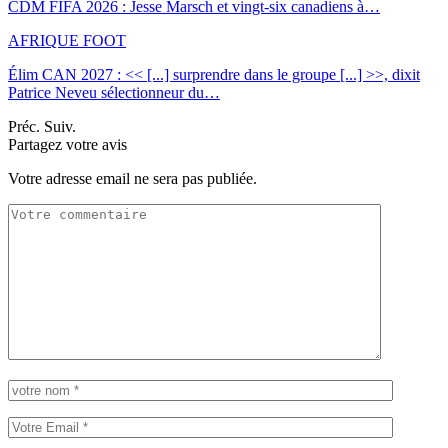
CDM FIFA 2026 : Jesse Marsch et vingt-six canadiens à…
AFRIQUE FOOT
Élim CAN 2027 : << [...] surprendre dans le groupe [...] >>, dixit
Patrice Neveu sélectionneur du
…
Préc.
Suiv.
Partagez votre avis
Votre adresse email ne sera pas publiée.