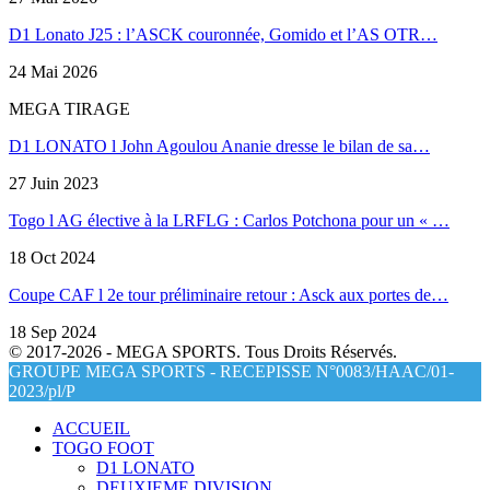
D1 Lonato J25 : l’ASCK couronnée, Gomido et l’AS OTR…
24 Mai 2026
MEGA TIRAGE
D1 LONATO l John Agoulou Ananie dresse le bilan de sa…
27 Juin 2023
Togo l AG élective à la LRFLG : Carlos Potchona pour un « …
18 Oct 2024
Coupe CAF l 2e tour préliminaire retour : Asck aux portes de…
18 Sep 2024
© 2017-2026 - MEGA SPORTS. Tous Droits Réservés.
GROUPE MEGA SPORTS - RECEPISSE N°0083/HAAC/01-
2023/pl/P
ACCUEIL
TOGO FOOT
D1 LONATO
DEUXIEME DIVISION