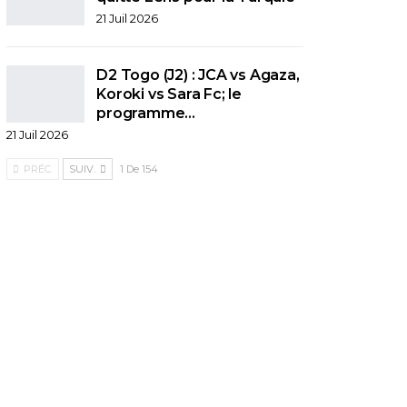
21 Juil 2026
D2 Togo (J2) : JCA vs Agaza,
Koroki vs Sara Fc; le
programme…
21 Juil 2026
PRÉC.
SUIV.
1 De 154