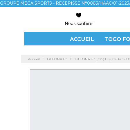
GROUPE MEGA SPORTS - RECEPISSE N°0083/HAAC/01-2023/
Nous soutenir
ACCUEIL
TOGO F
Accueil
D1 LONATO
D1 LONATO (J25) l Espoir FC – Uni