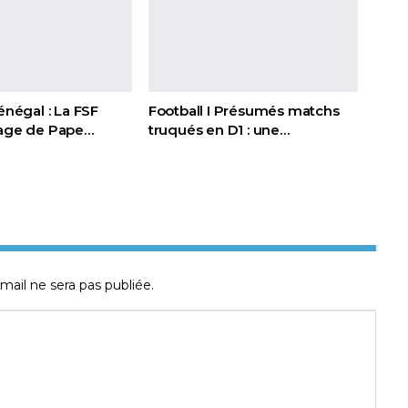
Sénégal : La FSF
Football I Présumés matchs
page de Pape…
truqués en D1 : une…
mail ne sera pas publiée.