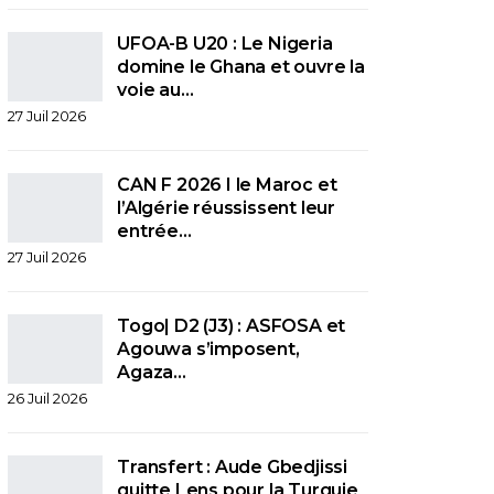
UFOA-B U20 : Le Nigeria
domine le Ghana et ouvre la
voie au…
27 Juil 2026
CAN F 2026 I le Maroc et
l’Algérie réussissent leur
entrée…
27 Juil 2026
Togo| D2 (J3) : ASFOSA et
Agouwa s’imposent,
Agaza…
26 Juil 2026
Transfert : Aude Gbedjissi
quitte Lens pour la Turquie