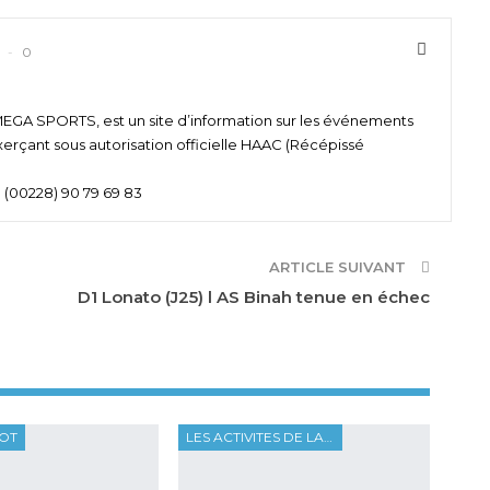
0
 SPORTS, est un site d’information sur les événements
xerçant sous autorisation officielle HAAC (Récépissé
 (00228) 90 79 69 83
ARTICLE SUIVANT
D1 Lonato (J25) l AS Binah tenue en échec
OOT
LES ACTIVITES DE LA FTF