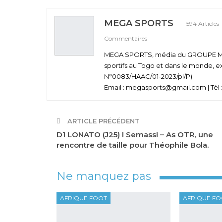
MEGA SPORTS
594 Articles
Commentaires
MEGA SPORTS, média du GROUPE MEGA
sportifs au Togo et dans le monde, e
N°0083/HAAC/01-2023/pl/P).
Email : megasports@gmail.com | Tél :
ARTICLE PRÉCÉDENT
D1 LONATO (J25) l Semassi – As OTR, une
rencontre de taille pour Théophile Bola.
Ne manquez pas
AFRIQUE FOOT
AFRIQUE F