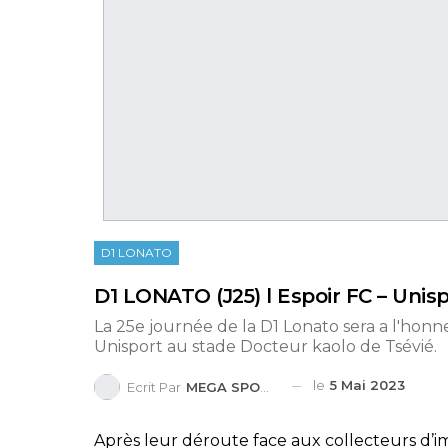
D1 LONATO
D1 LONATO (J25) l Espoir FC – Unisp
La 25e journée de la D1 Lonato sera a l'honn
Unisport au stade Docteur kaolo de Tsévié.
le
5 Mai 2023
Ecrit Par
MEGA SPORTS
Après leur déroute face aux collecteurs d’i