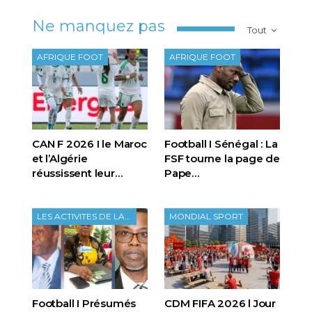
Ne manquez pas
Tout
AFRIQUE FOOT
AFRIQUE FOOT
CAN F 2026 I le Maroc
Football I Sénégal : La
et l’Algérie
FSF tourne la page de
réussissent leur…
Pape…
LES ACTIVITES DE LA FTF
MONDIAL SPORT
Football I Présumés
CDM FIFA 2026 l Jour