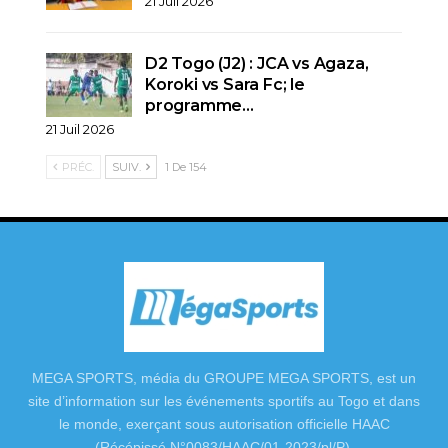
21 Juil 2026
D2 Togo (J2) : JCA vs Agaza,
Koroki vs Sara Fc; le
programme…
21 Juil 2026
PRÉC.
SUIV.
1 De 154
MEGA SPORTS, média du GROUPE MEGA SPORTS, est un
site d’information sur les événements sportifs au Togo et dans
le monde, exerçant sous autorisation officielle HAAC
(Récépissé N°0083/HAAC/01-2023/pl/P).