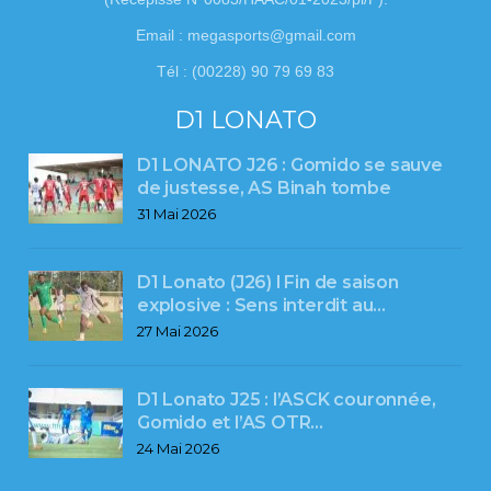
Email : megasports@gmail.com
Tél : (00228) 90 79 69 83
D1 LONATO
D1 LONATO J26 : Gomido se sauve
de justesse, AS Binah tombe
31 Mai 2026
D1 Lonato (J26) l Fin de saison
explosive : Sens interdit au…
27 Mai 2026
D1 Lonato J25 : l’ASCK couronnée,
Gomido et l’AS OTR…
24 Mai 2026