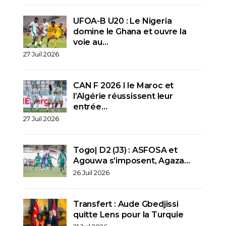
UFOA-B U20 : Le Nigeria
domine le Ghana et ouvre la
voie au…
27 Juil 2026
CAN F 2026 I le Maroc et
l’Algérie réussissent leur
entrée…
27 Juil 2026
Togo| D2 (J3) : ASFOSA et
Agouwa s’imposent, Agaza…
26 Juil 2026
Transfert : Aude Gbedjissi
quitte Lens pour la Turquie