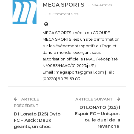
MEGA SPORTS
594 Articles
0 Commentaires
MEGA SPORTS, média du GROUPE
MEGA SPORTS, est un site d’information
sur les événements sportifs au Togo et
dans le monde, exerçant sous
autorisation officielle HAAC (Récépissé
N°0083/HAAC/01-2023/pl/P).
Email : megasports@gmail.com | Tél :
(00228) 90 79 69 83
ARTICLE
ARTICLE SUIVANT
PRÉCÉDENT
D1 LONATO (J25) l
Espoir FC – Unisport
D1 Lonato (J25) Dyto
ou le duel de la
FC – Asck : Deux
revanche.
géants, un choc