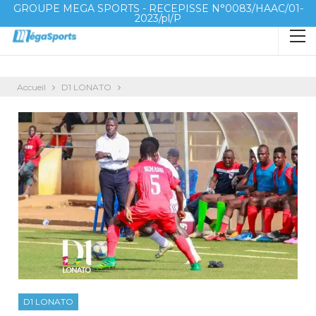
GROUPE MEGA SPORTS - RECEPISSE N°0083/HAAC/01-
2023/pl/P
Accueil
D1 LONATO
D1 LONATO