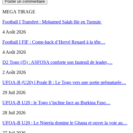
MEGA TIRAGE
Football I Transfert : Mohamed Salah file en Turquie
4 Août 2026
Football I FIF : Come-back d’Hervé Renard à la tête…
4 Août 2026
D2 Togo (J5) : ASFOSA conforte son fauteuil de leader,…
2 Août 2026
UFOA-B (U20) l Poule B : Le Togo vers une sortie prématurée…
29 Juil 2026
UFOA-B U20 : le Togo s’incline face au Burkina Faso…
28 Juil 2026
UFOA-B U20 : Le Nigeria domine le Ghana et ouvre la voie au…
27 Juil 2026