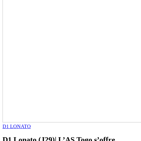
D1 LONATO
D1 Lonato (J29)| L’AS Togo s’offre