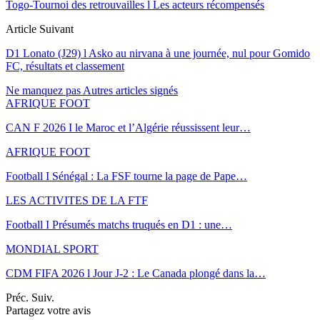
Togo-Tournoi des retrouvailles l Les acteurs récompensés
Article Suivant
D1 Lonato (J29) l Asko au nirvana à une journée, nul pour Gomido
FC, résultats et classement
Ne manquez pas
Autres articles signés
AFRIQUE FOOT
CAN F 2026 I le Maroc et l’Algérie réussissent leur…
AFRIQUE FOOT
Football I Sénégal : La FSF tourne la page de Pape…
LES ACTIVITES DE LA FTF
Football I Présumés matchs truqués en D1 : une…
MONDIAL SPORT
CDM FIFA 2026 l Jour J-2 : Le Canada plongé dans la…
Préc.
Suiv.
Partagez votre avis