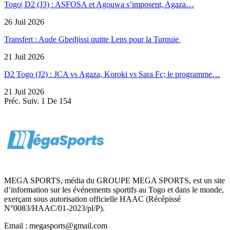
Togo| D2 (J3) : ASFOSA et Agouwa s’imposent, Agaza…
26 Juil 2026
Transfert : Aude Gbedjissi quitte Lens pour la Turquie
21 Juil 2026
D2 Togo (J2) : JCA vs Agaza, Koroki vs Sara Fc; le programme…
21 Juil 2026
Préc.
Suiv.
1 De 154
MEGA SPORTS, média du GROUPE MEGA SPORTS, est un site
d’information sur les événements sportifs au Togo et dans le monde,
exerçant sous autorisation officielle HAAC (Récépissé
N°0083/HAAC/01-2023/pl/P).
Email : megasports@gmail.com