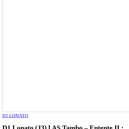
D1 LONATO
D1 Lonato (J3) l AS Tambo – Entente II :