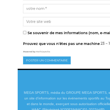
Se souvenir de mes informations (nom, e-mai
Prouvez que vous n’êtes pas une machine
23 − 
Powered by
MathCaptcha
MEGA SPORTS, média du GROUPE MEGA SPORTS, e
un site d’information sur les événements sportifs au To
et dans le monde, exerçant sous autorisation officiell
HAAC (Récépissé N°0083/HAAC/01-2023/pl/P).