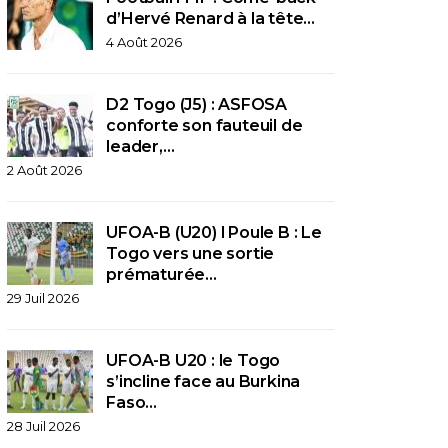
d’Hervé Renard à la tête…
4 Août 2026
D2 Togo (J5) : ASFOSA
conforte son fauteuil de
leader,…
2 Août 2026
UFOA-B (U20) l Poule B : Le
Togo vers une sortie
prématurée…
29 Juil 2026
UFOA-B U20 : le Togo
s’incline face au Burkina
Faso…
28 Juil 2026