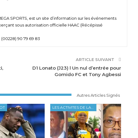
 SPORTS, est un site d’information sur les événements
xerçant sous autorisation officielle HAAC (Récépissé
 (00228) 90 79 69 83
ARTICLE SUIVANT
i,
D1 Lonato (J23) l Un nul d’entrée pour
Gomido FC et Tony Agbessi
Autres Articles Signés
OOT
LES ACTIVITES DE LA FTF