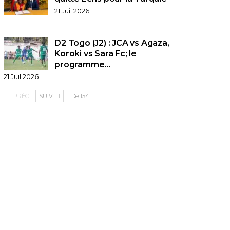
21 Juil 2026
D2 Togo (J2) : JCA vs Agaza,
Koroki vs Sara Fc; le
programme…
21 Juil 2026
PRÉC.
SUIV.
1 De 154