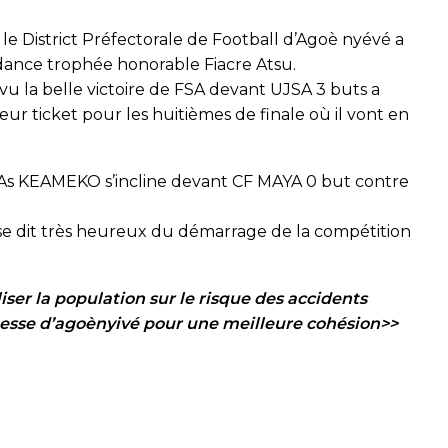
le District Préfectorale de Football d’Agoè nyévé a
ndance trophée honorable Fiacre Atsu.
u la belle victoire de FSA devant UJSA 3 buts a
leur ticket pour les huitièmes de finale où il vont en
n As KEAMEKO s’incline devant CF MAYA 0 but contre
se dit très heureux du démarrage de la compétition
iser la population sur le risque des accidents
eunesse d’agoènyivé pour une meilleure cohésion>>