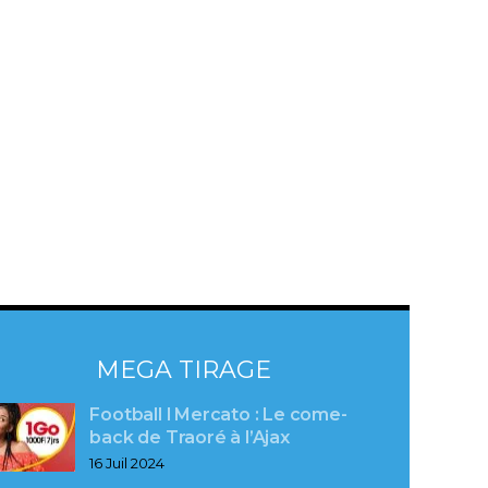
MEGA TIRAGE
Football l Mercato : Le come-
back de Traoré à l’Ajax
16 Juil 2024