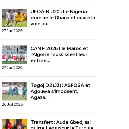
UFOA-B U20 : Le Nigeria
domine le Ghana et ouvre la
voie au…
27 Juil 2026
CAN F 2026 I le Maroc et
l’Algérie réussissent leur
entrée…
27 Juil 2026
Togo| D2 (J3) : ASFOSA et
Agouwa s’imposent,
Agaza…
26 Juil 2026
Transfert : Aude Gbedjissi
quitte Lens pour la Turquie