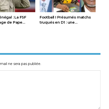
Sénégal : La FSF
Football I Présumés matchs
page de Pape…
truqués en D1 : une…
mail ne sera pas publiée.