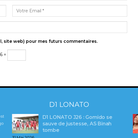
l, site web) pour mes futurs commentaires.
16 =
D1 LONATO
st
D1 LONATO J26 : Gomido se
sauve de justesse, AS Binah
go
tombe
e
31 Mai 2026