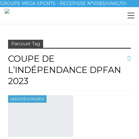
GROUPE MEGA SPORTS - RECEPISSE N°0083/HAAC/01-
2023/pl/P
Accueil
coupe de l’indépendance DPFAN 2023
Parcourir Tag
COUPE DE
L’INDÉPENDANCE DPFAN
2023
UNCATEGORIZED