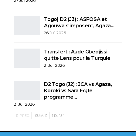
27 Juil 2026
Togo| D2 (J3) : ASFOSA et
Agouwa s’imposent, Agaza…
26 Juil 2026
Transfert : Aude Gbedjissi
quitte Lens pour la Turquie
21 Juil 2026
D2 Togo (J2) : JCA vs Agaza,
Koroki vs Sara Fc; le
programme…
21 Juil 2026
PRÉC.
SUIV.
1 De 154