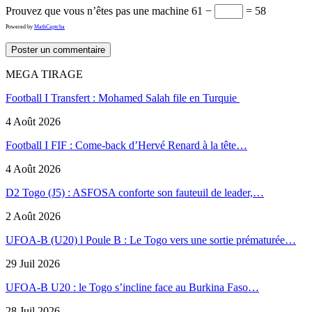
Prouvez que vous n’êtes pas une machine
61 −
= 58
Powered by
MathCaptcha
MEGA TIRAGE
Football I Transfert : Mohamed Salah file en Turquie
4 Août 2026
Football I FIF : Come-back d’Hervé Renard à la tête…
4 Août 2026
D2 Togo (J5) : ASFOSA conforte son fauteuil de leader,…
2 Août 2026
UFOA-B (U20) l Poule B : Le Togo vers une sortie prématurée…
29 Juil 2026
UFOA-B U20 : le Togo s’incline face au Burkina Faso…
28 Juil 2026