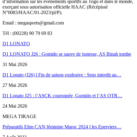
d’information sur les événements sportifs au Togo et dans le monde,
exerçant sous autorisation officielle HAAC (Récépissé
N°0083/HAAC/01-2023/pl/P).
Email : megasports@gmail.com
Tél : (00228) 90 79 69 83
D1 LONATO
D1 LONATO J26 : Gomido se sauve de justesse, AS Binah tombe
31 Mai 2026
D1 Lonato (J26) l Fin de saison explosive : Sens interdit au…
27 Mai 2026
D1 Lonato J25 : l’ASCK couronnée, Gomido et l’AS OTR…
24 Mai 2026
MEGA TIRAGE
Préparatifs Elim CAN féminine Maroc 2024 l les Eperviers…