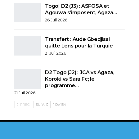
Togo| D2 (J3) : ASFOSA et
Agouwa s’imposent, Agaza…
26 Juil 2026
Transfert : Aude Gbedjissi
quitte Lens pour la Turquie
21 Juil 2026
D2 Togo (J2) : JCA vs Agaza,
Koroki vs Sara Fc; le
programme…
21 Juil 2026
PRÉC.
SUIV.
1 De 154