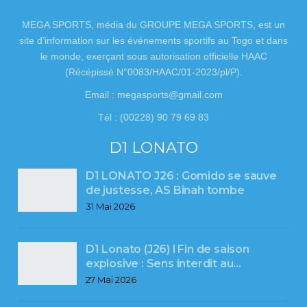
MEGA SPORTS, média du GROUPE MEGA SPORTS, est un
site d’information sur les événements sportifs au Togo et dans
le monde, exerçant sous autorisation officielle HAAC
(Récépissé N°0083/HAAC/01-2023/pl/P).
Email : megasports@gmail.com
Tél : (00228) 90 79 69 83
D1 LONATO
D1 LONATO J26 : Gomido se sauve
de justesse, AS Binah tombe
31 Mai 2026
D1 Lonato (J26) l Fin de saison
explosive : Sens interdit au…
27 Mai 2026