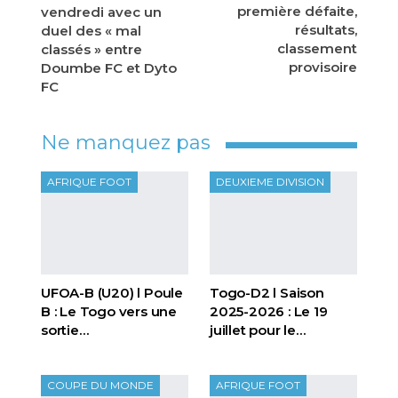
première défaite,
vendredi avec un
résultats,
duel des « mal
classement
classés » entre
provisoire
Doumbe FC et Dyto
FC
Ne manquez pas
AFRIQUE FOOT
DEUXIEME DIVISION
UFOA-B (U20) l Poule
Togo-D2 l Saison
B : Le Togo vers une
2025-2026 : Le 19
sortie…
juillet pour le…
COUPE DU MONDE
AFRIQUE FOOT