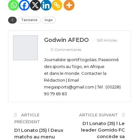
Tanzanie
togo
Godwin AFEDO
563 Articles
0 Commentaires
Journaliste sportif togolais. Passionné
des sports au Togo, en Afrique
et dans le monde. Contacter la
Rédaction | Email :
megasports@gmail.com | Tél : (00228)
90 79 69 83
ARTICLE
ARTICLE SUIVANT
PRÉCÉDENT
D1 Lonato (J5) l Le
leader Gomido FC
D1 Lonato (J5) l Deux
concède sa
matchs au menu