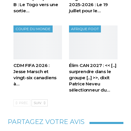
B : Le Togo vers une
2025-2026 : Le 19
sortie…
juillet pour le…
COUPE DU MONDE
AFRIQUE FOOT
CDM FIFA 2026 :
Élim CAN 2027 : << [...]
Jesse Marsch et
surprendre dans le
vingt-six canadiens
groupe [...] >>, dixit
à…
Patrice Neveu
sélectionneur du
…
PRÉC.
SUIV.
PARTAGEZ VOTRE AVIS