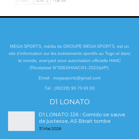
PRÉC.
SUIV.
1 De 154
MEGA SPORTS, média du GROUPE MEGA SPORTS, est un
site d’information sur les événements sportifs au Togo et dans
le monde, exerçant sous autorisation officielle HAAC
(Récépissé N°0083/HAAC/01-2023/pl/P).
Email : megasports@gmail.com
Tél : (00228) 90 79 69 83
D1 LONATO
D1 LONATO J26 : Gomido se sauve
de justesse, AS Binah tombe
31 Mai 2026