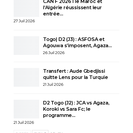
CAN F 2026 I le Maroc et
l’Algérie réussissent leur
entrée…
27 Juil 2026
Togo| D2 (J3) : ASFOSA et
Agouwa s’imposent, Agaza…
26 Juil 2026
Transfert : Aude Gbedjissi
quitte Lens pour la Turquie
21 Juil 2026
D2 Togo (J2) : JCA vs Agaza,
Koroki vs Sara Fc; le
programme…
21 Juil 2026